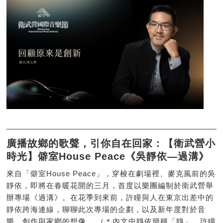
廣播故鄉的歌聲，引你自在回家：【衛武營小
時光】僻室House Peace《吳靜依—過溝》
來自「僻室House Peace」，穿梭在劇場裡、麥克風前的吳
靜依，即將在春暖花開的三月，首度以樂團編制於衛武營舉
辦專場《過溝》。在花季到來前，許瞳與人在東京出差中的
靜依跨海連線，聊聊此次專場的企劃，以及新年度對於音
樂、創作與家鄉的想像。 （＊內文中靜依簡稱「靜」、許瞳