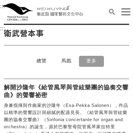
衛武營國家藝術文化中心
衛武營國家藝術文化中心 National Kaohsi
:::
選單連結區塊，此區塊列有本網站主要連結。
中央內容區塊，為本頁主要內容區。
網站
搜尋(開啟
:::
中央內容區塊，為本頁主要內容區。
衛武營本事
總覽
馬戲
更多
解開沙隆年《給管風琴與管絃樂團的協奏交響
曲》的聲響祕密
身兼指揮與作曲家的沙隆年（Esa-Pekka Salonen），作品
以精準的聲響設計與細膩的配器見長。《給管風琴與管絃樂
團的協奏交響曲》（Sinfonia concertante for organ and
orchestra）的誕生，源於巴黎聖母院管風琴家拉特里