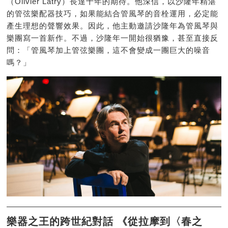
（Olivier Latry）長達十年的期待。他深信，以沙隆年精湛
的管弦樂配器技巧，如果能結合管風琴的音栓運用，必定能
產生理想的聲響效果。因此，他主動邀請沙隆年為管風琴與
樂團寫一首新作。不過，沙隆年一開始很猶豫，甚至直接反
問：「管風琴加上管弦樂團，這不會變成一團巨大的噪音
嗎？」
樂器之王的跨世紀對話 《從拉摩到〈春之