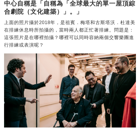
中心自稱是「自稱為「全球最大的單一屋頂綜
合劇院（文化建築）」。」
上面的照片攝於2018年，是祖賓．梅塔和古斯塔沃．杜達美
在排練休息時所拍攝的，當時兩人都正忙著排練。問題是：
這張照片是在哪裡拍攝？哪裡可以同時容納兩個交響樂團進
行排練或表演呢？