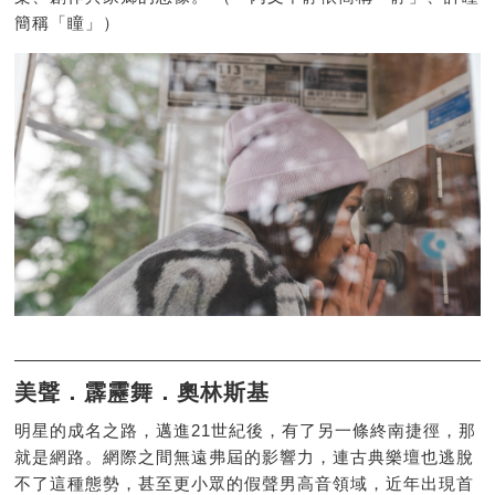
簡稱「瞳」）
美聲．霹靂舞．奧林斯基
明星的成名之路，邁進21世紀後，有了另一條終南捷徑，那
就是網路。網際之間無遠弗屆的影響力，連古典樂壇也逃脫
不了這種態勢，甚至更小眾的假聲男高音領域，近年出現首