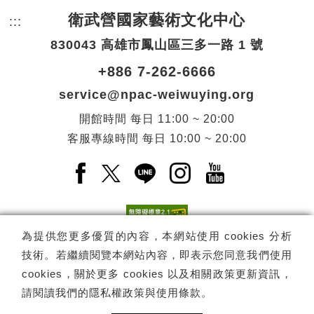
衛武營國家藝術文化中心
:::
頁尾網站資訊。
830043 高雄市鳳山區三多一路 1 號
+886 7-262-6666
service@npac-weiwuying.org
開館時間
每日
11:00 ~ 20:00
客服專線時間
每日
10:00 ~ 20:00
Facebook(另開新視窗)
X(另開新視窗)
LINE(另開新視窗)
Instagram(另開新視窗
YouTube(另開
為提供您更多優質的內容，本網站使用 cookies 分析
技術。若繼續閱覽本網站內容，即表示您同意我們使用
訂閱
電子報訂閱
cookies，關於更多 cookies 以及相關政策更新資訊，
請閱讀我們的
隱私權政策與使用條款
。
Copyright ©
國家表演藝術中心
-
衛武營國家藝術文化中心
All rights
reserved.