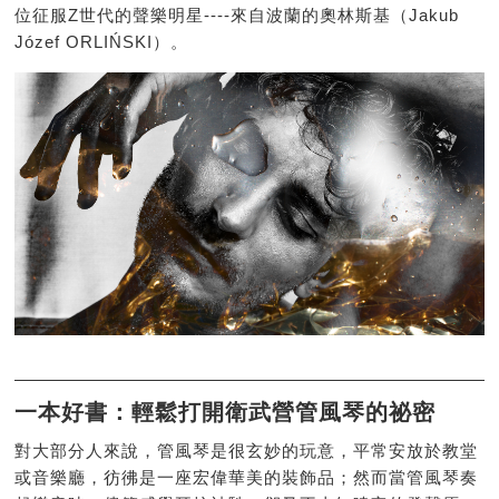
位征服Z世代的聲樂明星----來自波蘭的奧林斯基（Jakub
Józef ORLIŃSKI）。
一本好書：輕鬆打開衛武營管風琴的祕密
對大部分人來說，管風琴是很玄妙的玩意，平常安放於教堂
或音樂廳，彷彿是一座宏偉華美的裝飾品；然而當管風琴奏