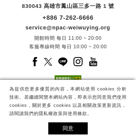
830043 高雄市鳳山區三多一路 1 號
+886 7-262-6666
service@npac-weiwuying.org
開館時間
每日
11:00 ~ 20:00
客服專線時間
每日
10:00 ~ 20:00
Facebook(另開新視窗)
X(另開新視窗)
LINE(另開新視窗)
Instagram(另開新視窗
YouTube(另開
為提供您更多優質的內容，本網站使用 cookies 分析
技術。若繼續閱覽本網站內容，即表示您同意我們使用
訂閱
電子報訂閱
cookies，關於更多 cookies 以及相關政策更新資訊，
請閱讀我們的
隱私權政策與使用條款
。
Copyright ©
國家表演藝術中心
-
衛武營國家藝術文化中心
All rights
reserved.
同意
隱私權政策
網站導覽