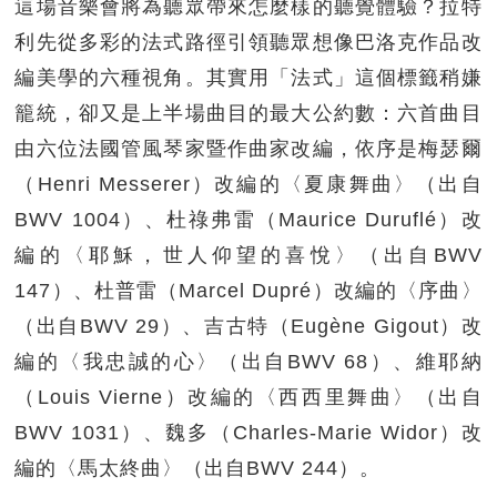
這場音樂會將為聽眾帶來怎麼樣的聽覺體驗？拉特
利先從多彩的法式路徑引領聽眾想像巴洛克作品改
編美學的六種視角。其實用「法式」這個標籤稍嫌
籠統，卻又是上半場曲目的最大公約數：六首曲目
由六位法國管風琴家暨作曲家改編，依序是梅瑟爾
（Henri Messerer）改編的〈夏康舞曲〉（出自
BWV 1004）、杜祿弗雷（Maurice Duruflé）改
編的〈耶穌，世人仰望的喜悅〉（出自BWV
147）、杜普雷（Marcel Dupré）改編的〈序曲〉
（出自BWV 29）、吉古特（Eugène Gigout）改
編的〈我忠誠的心〉（出自BWV 68）、維耶納
（Louis Vierne）改編的〈西西里舞曲〉（出自
BWV 1031）、魏多（Charles-Marie Widor）改
編的〈馬太終曲〉（出自BWV 244）。