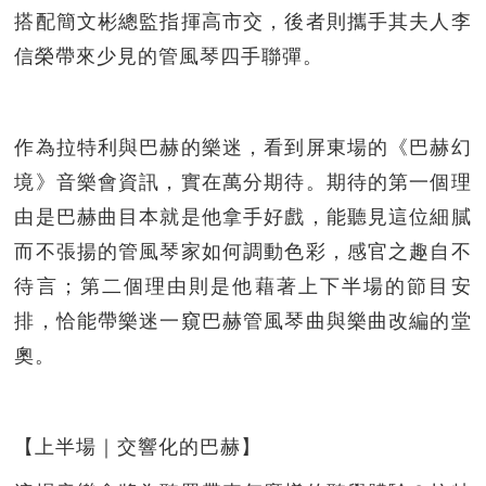
搭配簡文彬總監指揮高市交，後者則攜手其夫人李
信榮帶來少見的管風琴四手聯彈。
作為拉特利與巴赫的樂迷，看到屏東場的《巴赫幻
境》音樂會資訊，實在萬分期待。期待的第一個理
由是巴赫曲目本就是他拿手好戲，能聽見這位細膩
而不張揚的管風琴家如何調動色彩，感官之趣自不
待言；第二個理由則是他藉著上下半場的節目安
排，恰能帶樂迷一窺巴赫管風琴曲與樂曲改編的堂
奧。
【上半場｜交響化的巴赫】