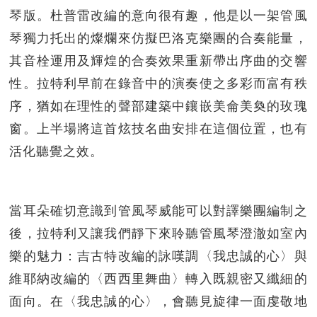
琴版。杜普雷改編的意向很有趣，他是以一架管風
琴獨力托出的燦爛來仿擬巴洛克樂團的合奏能量，
其音栓運用及輝煌的合奏效果重新帶出序曲的交響
性。拉特利早前在錄音中的演奏使之多彩而富有秩
序，猶如在理性的聲部建築中鑲嵌美侖美奐的玫瑰
窗。上半場將這首炫技名曲安排在這個位置，也有
活化聽覺之效。
當耳朵確切意識到管風琴威能可以對譯樂團編制之
後，拉特利又讓我們靜下來聆聽管風琴澄澈如室內
樂的魅力：吉古特改編的詠嘆調〈我忠誠的心〉與
維耶納改編的〈西西里舞曲〉轉入既親密又纖細的
面向。在〈我忠誠的心〉，會聽見旋律一面虔敬地