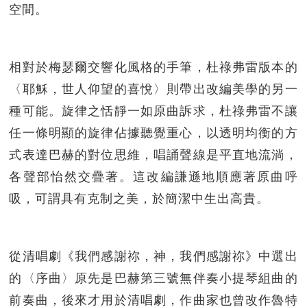
空間。
相對於梅瑟爾交響化風格的手筆，杜祿弗雷版本的
〈耶穌，世人仰望的喜悅〉則帶出改編美學的另一
種可能。旋律之恬靜一如原曲訴求，杜祿弗雷不讓
任一條明顯的旋律佔據聽覺重心，以透明均衡的方
式表達巴赫的對位思維，唱誦聲線是平直地流淌，
各聲部怡然交疊著。這改編謙遜地順應著原曲呼
吸，可謂具有克制之美，於簡潔中生出高貴。
從清唱劇《我們感謝祢，神，我們感謝祢》中選出
的〈序曲〉原先是巴赫第三號無伴奏小提琴組曲的
前奏曲，後來才用於清唱劇，作曲家也曾改作魯特