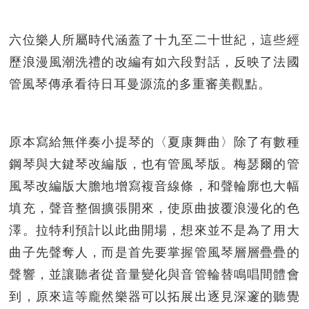
六位樂人所屬時代涵蓋了十九至二十世紀，這些經
歷浪漫風潮洗禮的改編有如六段對話，反映了法國
管風琴傳承看待日耳曼源流的多重審美觀點。
原本寫給無伴奏小提琴的〈夏康舞曲〉除了有數種
鋼琴與大鍵琴改編版，也有管風琴版。梅瑟爾的管
風琴改編版大膽地增寫複音線條，和聲輪廓也大幅
填充，聲音整個擴張開來，使原曲披覆浪漫化的色
澤。拉特利預計以此曲開場，想來並不是為了用大
曲子先聲奪人，而是首先要掌握管風琴層層疊疊的
聲響，並讓聽者從音量變化與音管輪替鳴唱間體會
到，原來這等龐然樂器可以拓展出逐見深邃的聽覺