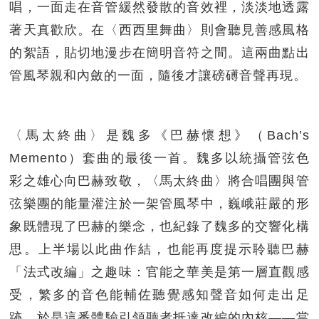
唱，一面走在音管緩然發散的音效裡，淡淡地透露
著天真歡欣。在〈西西里舞曲〉則會聽見善感風格
的絮語，貼切地漫步在簡明音符之間。這兩曲點出
管風琴親和內斂的一面，隨後才讓磅礡音聲再現。
〈馬太終曲〉是魏多《巴赫懷想》（Bach’s
Memento）套曲的最後一首。魏多以統攝管弦色
彩之雄心向巴赫致敬，〈馬太終曲〉將合唱團與管
弦樂團的能量灌注於一架管風琴中，巍峨莊嚴的形
象既體現了巴赫的樂念，也紀錄了魏多的交響化構
思。上半場以此曲作結，也能再度提示聆聽巴赫
「法式改編」之趣味：官能之華美是第一層直觀感
受，繁多的音色能輔佐聽覺感知聲音如何走出足
跡，於是這番體驗引領聽者抵達改編的內核——當