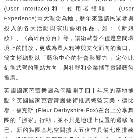
(User Interface)和「使用者體驗 」(User
Experience)兩大理念為軸，歷年來邀請民眾參與
投入的各大活動與演出藝術作品，如：《新娘
妝》、《高雄百分百》等，讓衛武營不僅是空間環
境上的開放，更成為眾人精神與文化面向的窗口​​。
簡文彬總監以「藝術中心的社會影響力 」定位此
刻衛武營的重點方向，與社群和企業攜手實踐藝術
推廣。
英國國家芭蕾舞團為何離開了四十年來的基地據
點？英國國家芭蕾舞團藝術推廣總監芙樂・德比
郡・福克斯 (Fleur Derbyshire-Fox)在台上分享舞
團的「搬家」行動，並不只是地理上位置的遷移而
已。新的舞團基地空間擴大五倍並具備七座排練