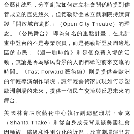
台藝術總監，分享劇院如何建立社會關係時提到儘
管成立的歷史悠久，但德勒斯登國立戲劇院持續實
踐「開放城市劇院」（Open City Theatre）的理
念。《公民舞台》 即為知名的重點計畫，在此計
畫中登台的不是專業演員，而是德勒斯登及周邊地
區的市民；《週一咖啡館》則是個免費入場的活
動，無論是否為移民背景的人們都歡迎前來交流的
時間。《Fast Forward 藝術節》則是提供全歐洲
的年輕導演創作環境，讓年輕藝術家展現如何形塑
歐洲劇場的未來，提供一個民主交流與反思未來的
舞台。
美國林肯表演藝術中心執行副總監珊塔・泰克
（Shanta Thake）則從自身成長背景談美國社會
因種族、階級和性別分化的近況，欣賞劇場演出若