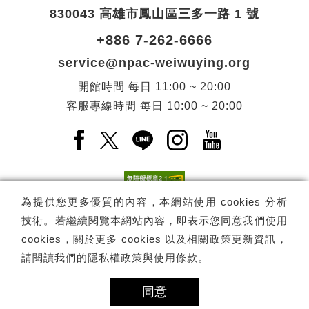
830043 高雄市鳳山區三多一路 1 號
+886 7-262-6666
service@npac-weiwuying.org
開館時間
每日
11:00 ~ 20:00
客服專線時間
每日
10:00 ~ 20:00
Facebook(另開新視窗)
X(另開新視窗)
LINE(另開新視窗)
Instagram(另開新視窗
YouTube(另開
為提供您更多優質的內容，本網站使用 cookies 分析
技術。若繼續閱覽本網站內容，即表示您同意我們使用
訂閱
電子報訂閱
cookies，關於更多 cookies 以及相關政策更新資訊，
請閱讀我們的
隱私權政策與使用條款
。
Copyright ©
國家表演藝術中心
-
衛武營國家藝術文化中心
All rights
reserved.
同意
隱私權政策
網站導覽