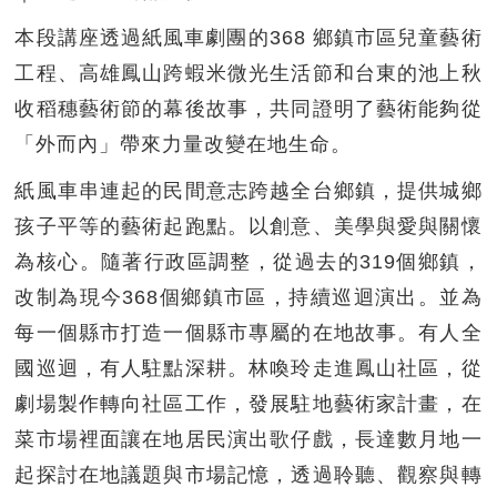
本段講座透過紙風車劇團的368 鄉鎮市區兒童藝術
工程、高雄鳳山跨蝦米微光生活節和台東的池上秋
收稻穗藝術節的幕後故事，共同證明了藝術能夠從
「外而內」帶來力量改變在地生命。
紙風車串連起的民間意志跨越全台鄉鎮，提供城鄉
孩子平等的藝術起跑點。以創意、美學與愛與關懷
為核心。隨著行政區調整，從過去的319個鄉鎮，
改制為現今368個鄉鎮市區，持續巡迴演出。並為
每一個縣市打造一個縣市專屬的在地故事。有人全
國巡迴，有人駐點深耕。林喚玲走進鳳山社區，從
劇場製作轉向社區工作，發展駐地藝術家計畫，在
菜市場裡面讓在地居民演出歌仔戲，長達數月地一
起探討在地議題與市場記憶，透過聆聽、觀察與轉