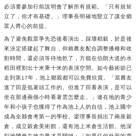
必須要參加行前說明會了解所有規範。「只有規矩
立了，你才有基礎。」理事長明確地豎立了讓全鄉
眾人齊心的前提。
為了避免觀眾爭先恐後看演出，踩壞稻穀，於是後
來決定搭建起了舞台，仰賴農友配合調整播種和收
割時間，還必須等待地乾了，方能在伯朗大道的水
稻田裡割出十米乘十米的表演空間。如今藝術節已
走到第17年，池上鄉親都可以免費欣賞。「當農友
進了田是低著頭工作的。但進了田看表演，是可以
坐在那邊兩個小時看著雲怎麼走。」連在地的青少
年和小孩子也獲得了作為池上人的自信，池上國中
成為全縣會考第一的學校。梁理事長捐出了兩座穀
倉，成立穀倉美術館，還有池上米倉生活館。他深
刻地體會在地力量才是關鍵：「如果任何外面的貴