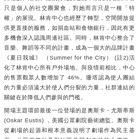
只是個人的社交圈聚會，對她而言只是一種「特
權」的展現。林肯中心也經歷了轉型，空間開放提
供更直接的服務，如捐血站和食物銀行，因此有更
多機會深入認識周邊社區。同時，林肯中心整合了
音樂、舞蹈等不同的計畫，成為一個大的品牌計畫
《夏日我城》 （Summer for the City） (註2)活
化了林肯中心所有戶外場地。與疫情前相比，中心
的售票觀眾人數增加了 46%。珊塔認為使人團結
的力量必須遠大於使人們分裂的力量，社群連結的
關鍵在於降低人們參與的門檻。
開場主題環節最後一位登場的是奧斯卡・尤斯蒂斯
(Oskar Eustis) ，美國公眾劇院藝術總監。奧斯卡
從劇場的起源和根本意義說明了劇場作為民主基