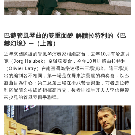
巴赫管風琴曲的雙重面貌 解讀拉特利的《巴
赫幻境》─（上篇）
近年來國際級的管風琴演奏家相繼訪台，去年10月有哈盧貝
克（Jörg Halubek）舉辦獨奏會，今年10月則將由拉特利
（Olivier Latry）在南臺灣為樂迷帶來三場演出。這三場演
出的編制各不相同，第一場是在屏東演藝廳的獨奏會，以巴
赫曲目為中心；第二及第三場在衛武營音樂廳，前者是拉特
利搭配簡文彬總監指揮高市交，後者則攜手其夫人李信榮帶
來少見的管風琴四手聯彈。