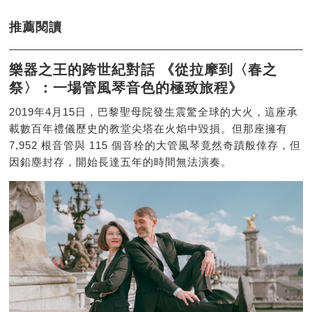
推薦閱讀
樂器之王的跨世紀對話 《從拉摩到〈春之
祭〉：一場管風琴音色的極致旅程》
2019年4月15日，巴黎聖母院發生震驚全球的大火，這座承
載數百年禮儀歷史的教堂尖塔在火焰中毀損。但那座擁有
7,952 根音管與 115 個音栓的大管風琴竟然奇蹟般倖存，但
因鉛塵封存，開始長達五年的時間無法演奏。