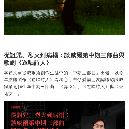
從詛咒、烈火到病榻：談威爾第中期三部曲與
歌劇《遊唱詩人》
本篇文章從威爾第創作生涯中的「中期三部曲」出發，以今
年旗艦製作《遊唱詩人》為核心，帶領愛樂朋友認識認識威
爾第創作生涯中期三部曲：《弄臣》、《遊唱詩人》與《茶
花女》。