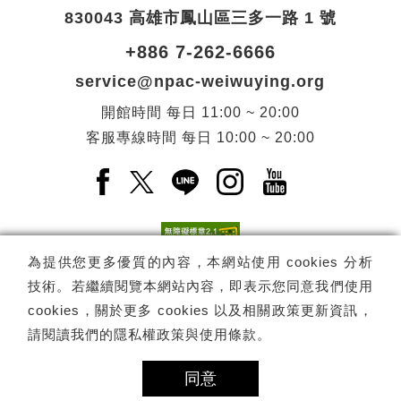
830043 高雄市鳳山區三多一路 1 號
+886 7-262-6666
service@npac-weiwuying.org
開館時間
每日
11:00 ~ 20:00
客服專線時間
每日
10:00 ~ 20:00
Facebook(另開新視窗)
X(另開新視窗)
LINE(另開新視窗)
Instagram(另開新視窗
YouTube(另開
為提供您更多優質的內容，本網站使用 cookies 分析
技術。若繼續閱覽本網站內容，即表示您同意我們使用
訂閱
電子報訂閱
cookies，關於更多 cookies 以及相關政策更新資訊，
請閱讀我們的
隱私權政策與使用條款
。
Copyright ©
國家表演藝術中心
-
衛武營國家藝術文化中心
All rights
reserved.
同意
隱私權政策
網站導覽