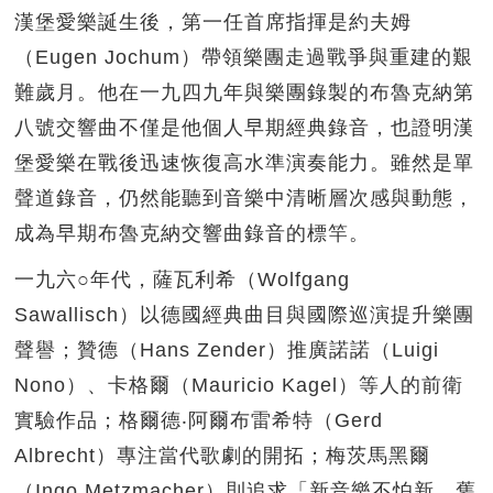
漢堡愛樂誕生後，第一任首席指揮是約夫姆
（Eugen Jochum）帶領樂團走過戰爭與重建的艱
難歲月。他在一九四九年與樂團錄製的布魯克納第
八號交響曲不僅是他個人早期經典錄音，也證明漢
堡愛樂在戰後迅速恢復高水準演奏能力。雖然是單
聲道錄音，仍然能聽到音樂中清晰層次感與動態，
成為早期布魯克納交響曲錄音的標竿。
一九六○年代，薩瓦利希（Wolfgang
Sawallisch）以德國經典曲目與國際巡演提升樂團
聲譽；贊德（Hans Zender）推廣諾諾（Luigi
Nono）、卡格爾（Mauricio Kagel）等人的前衛
實驗作品；格爾德‧阿爾布雷希特（Gerd
Albrecht）專注當代歌劇的開拓；梅茨馬黑爾
（Ingo Metzmacher）則追求「新音樂不怕新，舊