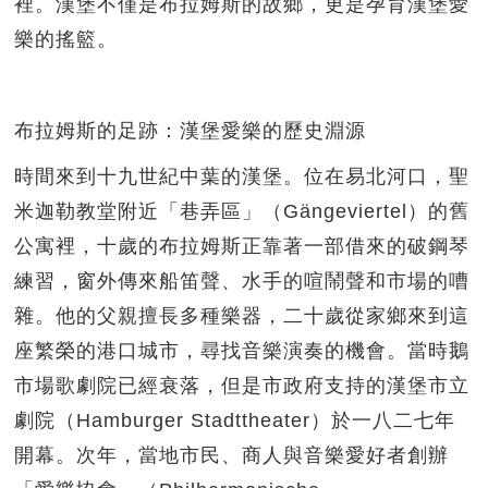
裡。漢堡不僅是布拉姆斯的故鄉，更是孕育漢堡愛
樂的搖籃。
布拉姆斯的足跡：漢堡愛樂的歷史淵源
時間來到十九世紀中葉的漢堡。位在易北河口，聖
米迦勒教堂附近「巷弄區」（Gängeviertel）的舊
公寓裡，十歲的布拉姆斯正靠著一部借來的破鋼琴
練習，窗外傳來船笛聲、水手的喧鬧聲和市場的嘈
雜。他的父親擅長多種樂器，二十歲從家鄉來到這
座繁榮的港口城市，尋找音樂演奏的機會。當時鵝
市場歌劇院已經衰落，但是市政府支持的漢堡市立
劇院（Hamburger Stadttheater）於一八二七年
開幕。次年，當地市民、商人與音樂愛好者創辦