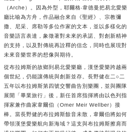
（Arche）。因為外型，耶爾格‧韋德曼把易北愛樂
廳比喻為方舟，作品融合來自《聖經》、宗教彌
撒、尼采、席勒等多位作家的文本，並以多樣化的
音樂語言表達，象徵著對未來的承諾、對創新精神
的支持，以及對傳統再詮釋的信念，同時也展現對
未來音樂世界的想像與期待。
從布拉姆斯的故鄉到易北愛樂廳，漢堡愛樂跨越兩
個世紀，仍能讓傳統與創新並存。長野健在二○二
五年以布拉姆斯第四號交響曲告別樂團，並與團隊
展開「畢業旅行」後，新任首席指揮將由以色列指
揮家兼作曲家韋爾伯（Omer Meir Wellber）接
棒。當長野健的布拉姆斯餘音未散，韋爾伯將如何
帶領漢堡愛樂航向新海域？這支與布拉姆斯擦肩而