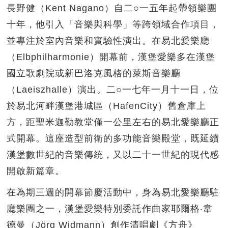
長野健（Kent Nagano）自二○一五年起帶領樂團
十年，他引入「音樂與科學」等跨領域合作項目，
並專注於室內音樂和實驗性演出。在易北愛樂廳
（Elbphilharmonie）開幕前，漢堡愛樂多在漢堡
國立歌劇院或新巴洛克風格的萊斯音樂廳
（Laeiszhalle）演出。二○一七年一月十一日，位
於易北河畔漢堡港城區（HafenCity）舊倉庫上
方，距聖米迦勒教堂僅一公里左右的易北愛樂廳正
式開幕。這座造型前衛的多功能音樂殿堂，既延續
漢堡數世紀的音樂傳統，又以二十一世紀的現代感
開啟新篇章。
在為期三週的開幕節慶活動中，身為易北愛樂廳駐
廳樂團之一，漢堡愛樂特別委託作曲家耶爾格‧韋
德曼（Jörg Widmann）創作清唱劇《方舟》