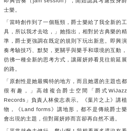
即興合奏（jam session），開始認真考慮投身爵
士樂。
「當時創作到了一個瓶頸，爵士樂給了我全新的工
具，所以我才去唸，」她指出，相對於古典樂的精
準，爵士更強調在既定的規則下玩出新意。即興演
奏考驗技巧、默契，更關乎與樂手和環境的互動，
彷彿一種全新的思考方式，讓羅妍婷看見往前延展
的路。
「原創性是她最獨特的地方，而且她選的主題也都
很有趣，」高雄複合爵士空間「爵式WiJazz
Records」負責人林俊志表示。《葉片之上》講植
物，《Land forms》講地形，都不是傳統爵士樂
會出現的主題，但對羅妍婷而言卻再自然不過。
「平常就會去健行、爬山啊！我想看更多還沒有看