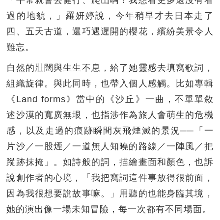
過的地貌，」羅妍婷說，今年稍早才去日本走了
四、五天古道，還巧遇遲開的櫻花，繽紛美景令人
難忘。
自然的壯闊與生生不息，給了她靈感去填寫歌詞，
組織旋律。與此同時，也帶入個人感觸。比如專輯
《Land forms》當中的《沙丘》一曲，不單單敘
述沙漠的寬廣無垠，也指涉作為旅人會萌生的危機
感，以及走過的痕跡瞬間灰飛煙滅的景況──「一
片沙／一股煙／一道無人知曉的路線／一陣風／把
蹤跡抹掩」。如詩般的詞，描繪畫面和顏色，也訴
說創作者的心境，「我把寫詞這件事放得很前面，
因為我很想要說故事嘛。」用聽的也能身臨其境，
她的演出像一場未知冒險，每一次都有不同場面。