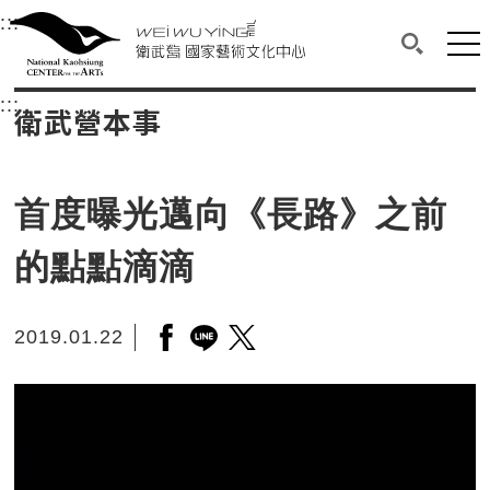
衛武營國家藝術文化中心
衛武營國家藝術文化中心 National Kaohsi
:::
選單連結區塊，此區塊列有本網站主要連結。
中央內容區塊，為本頁主要內容區。
網站
搜尋(開啟
:::
中央內容區塊，為本頁主要內容區。
衛武營本事
首度曝光邁向《長路》之前
的點點滴滴
2019.01.22
另開新視窗分享至facebook
另開新視窗分享至line
另開新視窗分享至twitter