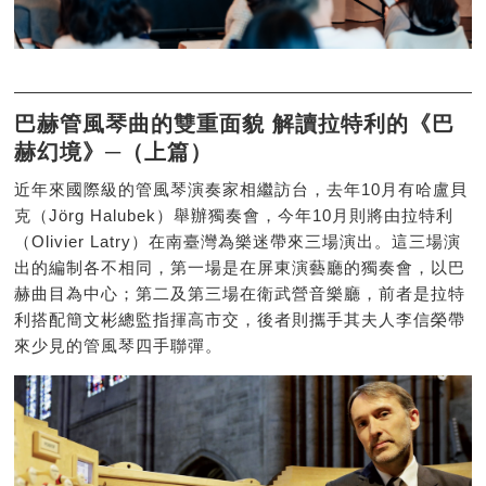
巴赫管風琴曲的雙重面貌 解讀拉特利的《巴
赫幻境》─（上篇）
近年來國際級的管風琴演奏家相繼訪台，去年10月有哈盧貝
克（Jörg Halubek）舉辦獨奏會，今年10月則將由拉特利
（Olivier Latry）在南臺灣為樂迷帶來三場演出。這三場演
出的編制各不相同，第一場是在屏東演藝廳的獨奏會，以巴
赫曲目為中心；第二及第三場在衛武營音樂廳，前者是拉特
利搭配簡文彬總監指揮高市交，後者則攜手其夫人李信榮帶
來少見的管風琴四手聯彈。