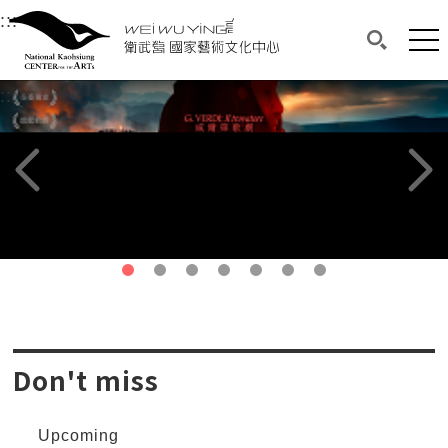
衛武營國家藝術文化中心
衛武營國家藝術文化中心 National Kaohsi
:::
Upper block, containing the links to the services 
Main content area shows the content of each page.
Mai
Search(O
:::
Main content area shows the content of each pa
Previous page
Next p
第1頁
第2頁
第3頁
第4頁
第5頁
第6頁
第7頁
Don't miss
Upcoming