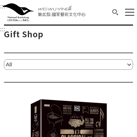
衛武營國家藝術文化中心
衛武營國家藝術文化中心 National Kaohsi
:::
Upper block, containing the links to the services 
Main content area shows the content of each page.
Mai
Search(O
:::
Main content area shows the content of each pa
Gift Shop
Please select...