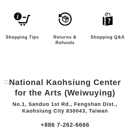
Shopping Tips
Returns &
Shopping Q&A
Refunds
National Kaohsiung Center
:::
Bottom Link area.
for the Arts (Weiwuying)
No.1, Sanduo 1st Rd., Fengshan Dist.,
Kaohsiung City 830043, Taiwan
+886 7-262-6666