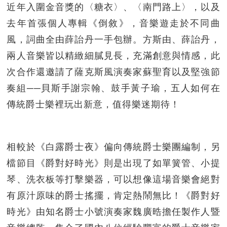
近年入圍金音獎的〈糖衣〉、〈南門路上〉，以及
去年首張個人專輯《倒敘》，音樂遊走於不同曲
風，詞曲全由薛詒丹一手包辦。方斯由、薛詒丹，
兩人音樂皆以精緻細膩見長，充滿創意與情感，此
次合作還邀請了薩克斯風演奏家蘇聖育以及堅強節
奏組──貝斯手謝宗翰、鼓手黃子瑜，五人如何在
傳統爵士樂裡玩出新意，值得樂迷期待！
相較於《白露爵士夜》偏向傳統爵士樂團編制，另
檔節目《爵對好時光》則是出現了如單簧管、小提
琴、洗衣板等打擊樂器，可以想像這場音樂會絕對
有原汁原味的爵士搖擺，肯定熱鬧無比！《爵對好
時光》由知名爵士小號演奏家魏廣晧擔任製作人暨