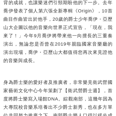
背的成就，也讓樂迷們引頸期盼他的下一步。去年
喬伊發表了個人第六張全新專輯《Origin》，10首
曲目作曲皆出於他手，20歲的爵士少年喬伊・亞歷
山大企圖以他的音樂向世界正式宣告，「現在，我
來了！」今年9月喬伊將帶來他一向擅長的三重奏
演出，無論您是否曾在2019年親臨國家音樂廳的
演出現場，喬伊・亞歷山大都值得您再次來見證他
的音樂與成長。
身為爵士樂的愛好者及推廣者，非常樂見衛武營國
家藝術文化中心今年策劃了【衛武營爵士週】，首
度將爵士樂寫入場館DNA。綜觀南部，這幾年因為
大專院校音樂系培養出不少爵士新秀，也在多方單
位共同努力推廣之下，南部爵士樂人口得以緩步成