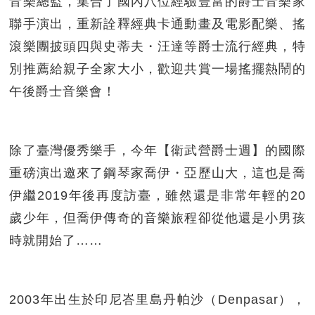
音樂總監，集合了國內八位經驗豐富的爵士音樂家
聯手演出，重新詮釋經典卡通動畫及電影配樂、搖
滾樂團披頭四與史蒂夫・汪達等爵士流行經典，特
別推薦給親子全家大小，歡迎共賞一場搖擺熱鬧的
午後爵士音樂會！
除了臺灣優秀樂手，今年【衛武營爵士週】的國際
重磅演出邀來了鋼琴家喬伊・亞歷山大，這也是喬
伊繼2019年後再度訪臺，雖然還是非常年輕的20
歲少年，但喬伊傳奇的音樂旅程卻從他還是小男孩
時就開始了……
2003年出生於印尼峇里島丹帕沙（Denpasar），