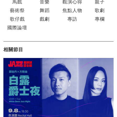
馬戲
音樂
觀演心得
親子
藝術祭
舞蹈
焦點人物
歌劇
歌仔戲
戲劇
專訪
專欄
國際論壇
相關節目