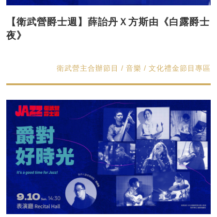
【衛武營爵士週】薛詒丹Ｘ方斯由《白露爵士
夜》
衛武營主合辦節目 / 音樂 / 文化禮金節目專區