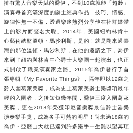
擁有驚人音樂天賦的喬伊，不到10歲就能「超齡」
演奏每首充滿深度的爵士經典作品，技巧、情感、
旋律性無一不備，透過樂迷熱烈分享他在社群媒體
上的影片而聲名大噪。2014年，美國紐約林肯中
心藝術總監溫頓・馬沙利斯，是的！就是剛來過臺
灣的那位溫頓・馬沙利斯，在他的邀請之下，喬伊
來到了紐約與林肯中心爵士大樂團一起演出，也正
式開啟了職業演奏家之路。2015年喬伊發行了首
張專輯《My Favorite Things》，隔年即以12歲之
齡入圍葛萊美獎，成為史上葛萊美爵士樂獎項最年
輕的入圍者，之後短短幾年間，喬伊三度入圍葛萊
美獎，更在2018年榮獲印尼音樂獎最佳爵士器樂
演奏樂手獎，成為炙手可熱的明星！尚未滿18歲的
喬伊・亞歷山大就已達到許多樂手一生難以望其項