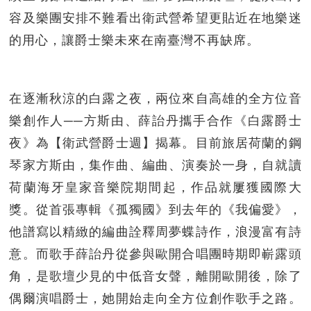
容及樂團安排不難看出衛武營希望更貼近在地樂迷
的用心，讓爵士樂未來在南臺灣不再缺席。
在逐漸秋涼的白露之夜，兩位來自高雄的全方位音
樂創作人──方斯由、薛詒丹攜手合作《白露爵士
夜》為【衛武營爵士週】揭幕。目前旅居荷蘭的鋼
琴家方斯由，集作曲、編曲、演奏於一身，自就讀
荷蘭海牙皇家音樂院期間起，作品就屢獲國際大
獎。從首張專輯《孤獨國》到去年的《我偏愛》，
他譜寫以精緻的編曲詮釋周夢蝶詩作，浪漫富有詩
意。而歌手薛詒丹從參與歐開合唱團時期即嶄露頭
角，是歌壇少見的中低音女聲，離開歐開後，除了
偶爾演唱爵士，她開始走向全方位創作歌手之路。