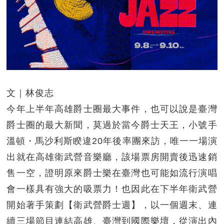
文｜林俊志
今年上半年高雄爵士圈最大事件，也可以說是臺灣
爵士圈的最大新聞，莫過於當今爵士天王，小號手
溫頓・馬沙利斯睽違20年後率團來訪，唯一一場演
出就在高雄衛武營音樂廳，該場票房開賣後迅速銷
售一空，證明原來爵士樂在臺灣也可能如流行演唱
會一樣具有強大的吸票力！也因此在下半年衛武營
開始著手策劃【衛武營爵士週】，以一個週末、連
續三場節目連結高雄、臺灣到國際樂壇，從演出內