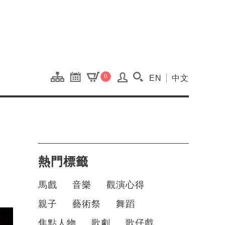
onal Kaohsiung Cent
0
EN
中文
搜尋(開啟搜尋視窗)
熱門標籤
馬戲
音樂
觀演心得
親子
藝術祭
舞蹈
焦點人物
歌劇
歌仔戲