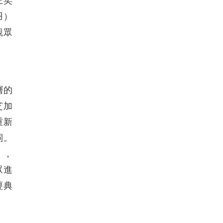
王奕
羽）
觀眾
層的
芝加
重新
詞。
），
眾進
經典