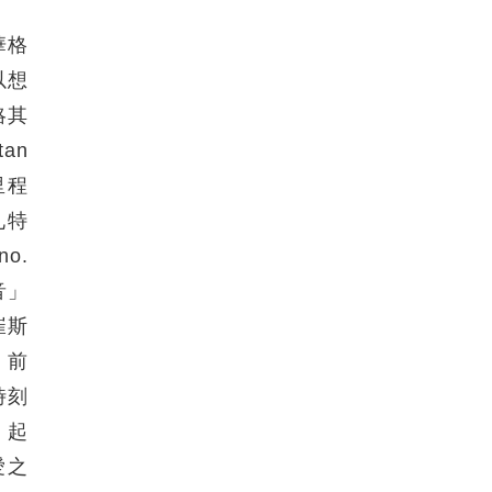
華格
以想
略其
an
里程
札特
o.
音」
崔斯
。前
時刻
」起
愛之