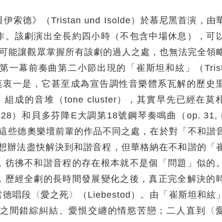
德》（Tristan und Isolde）於慕尼黑首演，由
作。該劇演出全長約四小時（不包含中場休息），可
並不可能讓觀眾掌握所有該劇的過人之處，也無法完全領
一幕前奏曲第二小節出現的「崔斯坦和絃」（Trist
、莫衷一是，它甚至成為宣告調性音樂體系瓦解的歷史
的音堆（tone cluster），其實早先已經在莫
.428）和貝多芬降E大調第18號鋼琴奏鳴曲（op. 31, n
和這些德奧樂壇前輩的作品不同之處，在於對「不和諧
須想辦法盡快解決到和諧音程，但華格納在不和諧的「
，彷彿不和諧音程的存在根本就不是個「問題」似的
，歷經全劇的長時間發展變化之後，真正完全解決的
唱段〈愛之死〉（Liebestod）。由「崔斯坦和絃
之間錯綜糾結、愛恨交纏的情慾苦戀；二人直到〈