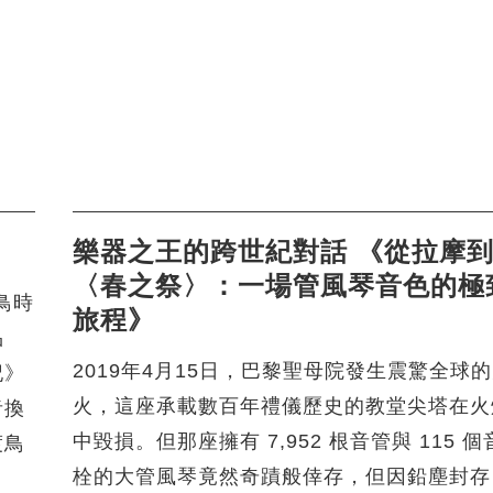
樂器之王的跨世紀對話 《從拉摩
〈春之祭〉：一場管風琴音色的極
渡鳥時
旅程》
品
2019年4月15日，巴黎聖母院發生震驚全球
記》
火，這座承載數百年禮儀歷史的教堂尖塔在火
者換
中毀損。但那座擁有 7,952 根音管與 115 個
渡鳥
栓的大管風琴竟然奇蹟般倖存，但因鉛塵封存