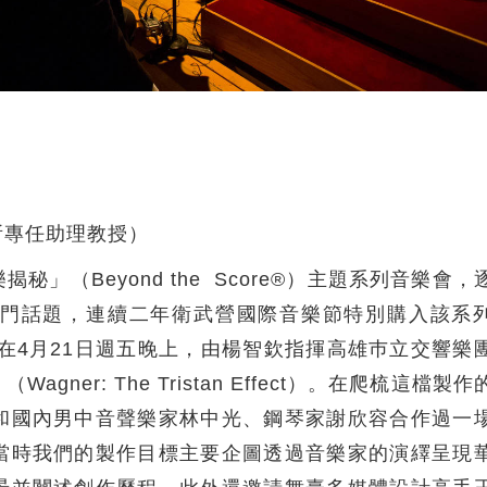
所專任助理教授）
（Beyond the Score®）主題系列音樂會，
門話題，連續二年衛武營國際音樂節特別購入該系
將在4月21日週五晚上，由楊智欽指揮高雄巿立交響樂
er: The Tristan Effect）。在爬梳這檔製作
和國內男中音聲樂家林中光、鋼琴家謝欣容合作過一
當時我們的製作目標主要企圖透過音樂家的演繹呈現