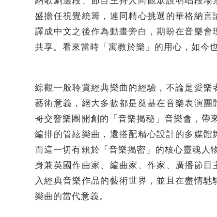
納歌劇選段、節目主持人向觀眾說明唱段場
盛擔任視覺統籌，連同精心挑選的華格納言
譯成中文之後作為動畫旁白，期盼在音樂會
共享。看來當時「寓教於樂」的用心，如今
綜觀一般聆賞經典樂曲的經驗，不論是愛樂
藝術意義，絕大多數都是奠基在音樂表演團
哥交響樂團開創的「音樂揭秘」音樂會，帶
編排的管絃樂曲，還搭配精心設計的多媒體
而這一切有賴於「音樂揭密」的核心靈魂人物──創意
身兼英國作曲家、編曲家、作家、廣播節目
入經典音樂作品的藝術世界，並且在盡情馳
樂曲的當代意義。