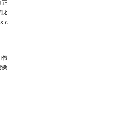
真正
類比
ic
和傳
響樂