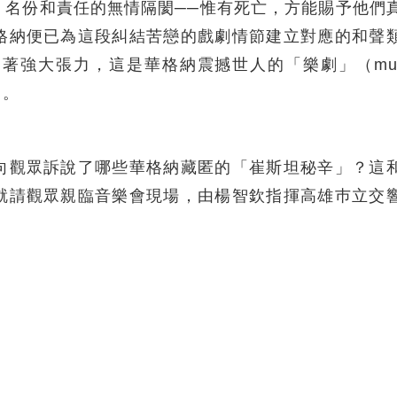
、名份和責任的無情隔閡──惟有死亡，方能賜予他們
格納便已為這段糾結苦戀的戲劇情節建立對應的和聲
著強大張力，這是華格納震撼世人的「樂劇」（mus
」。
向觀眾訴說了哪些華格納藏匿的「崔斯坦秘辛」？這
就請觀眾親臨音樂會現場，由楊智欽指揮高雄巿立交