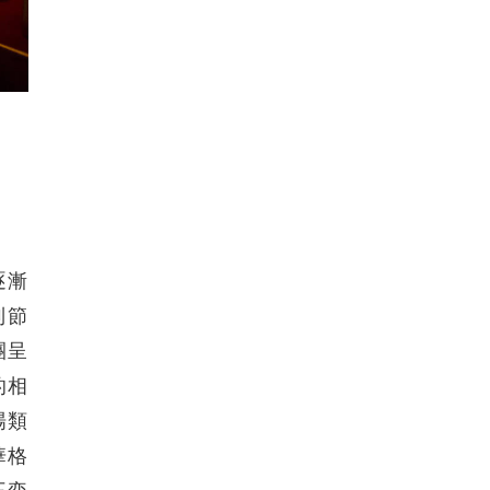
逐漸
列節
團呈
的相
場類
華格