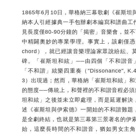
1865年6月10日，華格納三幕歌劇《崔斯坦與伊索
納本人引經據典一手包辦劇本編寫和譜曲工
見長度僅80-90分鐘的「揭密」音樂會，
中精闢奧妙的專業學理。事實上，該劇僅憑第
chord），就已經讓音樂理論家眾說紛紜
碑。「崔斯坦和絃」──由四個「不和諧音」組成
「不和諧」絃樂四重奏（"Dissonance", K
3）出現過；然而，華格納「崔斯坦和絃」
的態度──傳統上，和聲裡的不和諧音程必
坦和絃」之後並未立即處理，而是延遲解決
述《崔斯坦與伊索德》一開始的不和諧難題
是全劇終結，也就是第三幕第三景著名的伊索德
始，這麼長時間的不和諧音，猶如男女主角