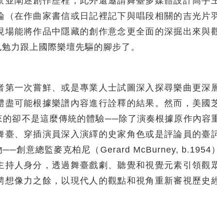
景並闡述創作歷程，此外還邀請舞臺多媒體設計高手
論（在作曲家書信或日記裡記下與唱段相關的吉光片
現場能將作品中隱藏的創作意念更全面的深掘出來與
也勉力跟上國際樂壇先驅的腳步了。
者第一次嘗鮮、或是專業人士試圖深入探尋樂曲更深
體盡可能根據樂譜內容進行詮釋的結果。然而，美國
來的卻不是這麼傳統的體驗──除了演奏根據原作內容
舞臺、穿插演員深入演繹的史家角色或是評論員的臺
總監麥克柏尼（Gerard McBurney, b.1954
主持人身分，透過舞臺戲劇、聽覺和視覺元素引領觀
騁想像力之餘，以現代人的觀點和視角重新審視歷史