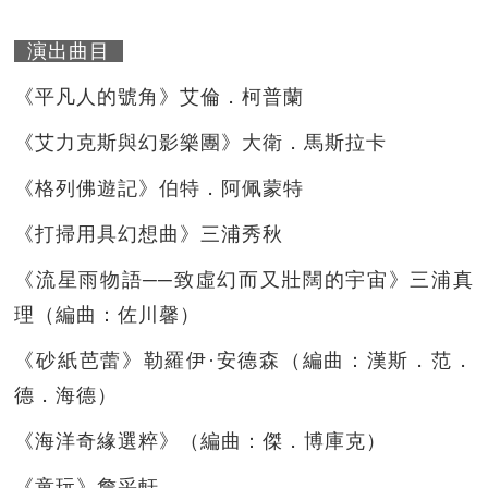
演出曲目
《平凡人的號角》艾倫．柯普蘭
《艾力克斯與幻影樂團》大衛．馬斯拉卡
《格列佛遊記》伯特．阿佩蒙特
《打掃用具幻想曲》三浦秀秋
《流星雨物語──致虛幻而又壯闊的宇宙》三浦真
理（編曲：佐川馨）
《砂紙芭蕾》勒羅伊·安德森（編曲：漢斯．范．
德．海德）
《海洋奇緣選粹》（編曲：傑．博庫克）
《童玩》詹采軒