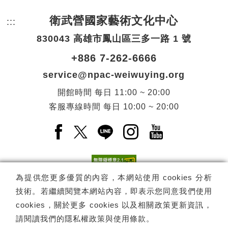
衛武營國家藝術文化中心
:::
頁尾網站資訊。
830043 高雄市鳳山區三多一路 1 號
+886 7-262-6666
service@npac-weiwuying.org
開館時間
每日
11:00 ~ 20:00
客服專線時間
每日
10:00 ~ 20:00
Facebook(另開新視窗)
X(另開新視窗)
LINE(另開新視窗)
Instagram(另開新視窗
YouTube(另開
為提供您更多優質的內容，本網站使用 cookies 分析
技術。若繼續閱覽本網站內容，即表示您同意我們使用
訂閱
電子報訂閱
cookies，關於更多 cookies 以及相關政策更新資訊，
請閱讀我們的
隱私權政策與使用條款
。
Copyright ©
國家表演藝術中心
-
衛武營國家藝術文化中心
All rights
reserved.