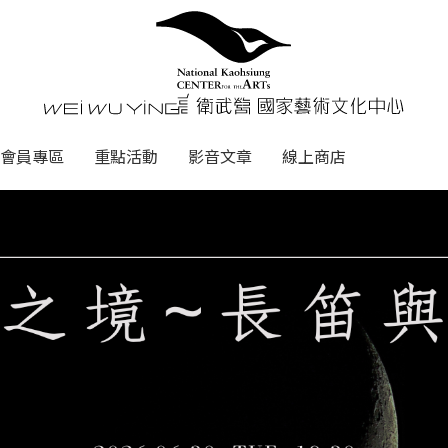
心
衛武營國家藝術文化中心 Nati
會員專區
重點活動
影音文章
線上商店