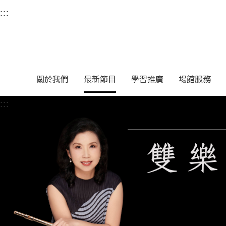
衛武營國家藝術文化中
:::
選單連結區塊，此區塊列有本網站主要連結。
中央內容區塊，為本頁主要內容區。
關於我們
最新節目
學習推廣
場館服務
:::
中央內容區塊，為本頁主要內容區。