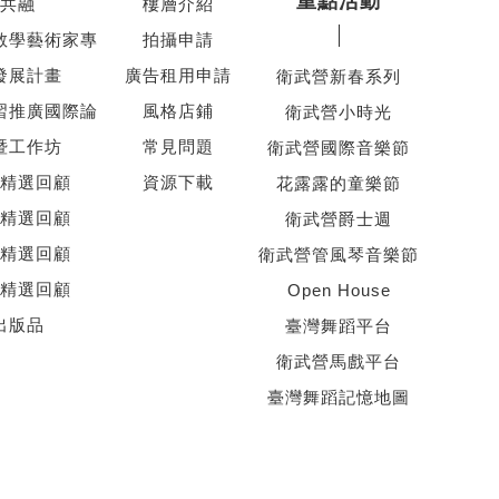
重點活動
共融
樓層介紹
教學藝術家專
拍攝申請
發展計畫
廣告租用申請
衛武營新春系列
習推廣國際論
風格店鋪
衛武營小時光
暨工作坊
常見問題
衛武營國際音樂節
精選回顧
資源下載
花露露的童樂節
精選回顧
衛武營爵士週
精選回顧
衛武營管風琴音樂節
精選回顧
Open House
出版品
臺灣舞蹈平台
衛武營馬戲平台
臺灣舞蹈記憶地圖