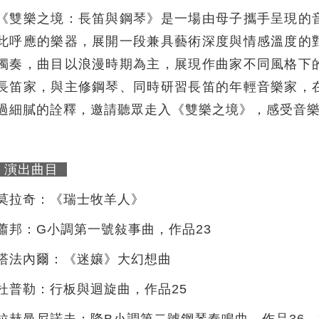
《雙樂之境：長笛與鋼琴》是一場由母子攜手呈現的
此呼應的樂器，展開一段兼具藝術深度與情感溫度的
獨奏，曲目以浪漫時期為主，展現作曲家不同風格下
長笛家，與主修鋼琴、同時研習長笛的年輕音樂家，
過細膩的詮釋，邀請聽眾走入《雙樂之境》，感受音
演出曲目
莫拉奇：《瑞士牧羊人》
蕭邦：G小調第一號敍事曲，作品23
塔法內爾：《迷孃》大幻想曲
杜普勒：行板與迴旋曲，作品25
拉赫曼尼諾夫：降B小調第二號鋼琴奏鳴曲，作品36