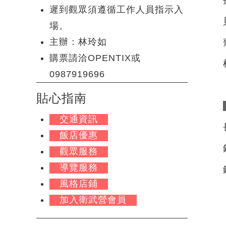
遲到觀眾須遵循工作人員指示入
場。
主辦：林玲如
購票請洽OPENTIX或
0987919696
貼心指南
交通資訊
飯店優惠
觀眾服務
導覽服務
風格店鋪
加入衛武營會員