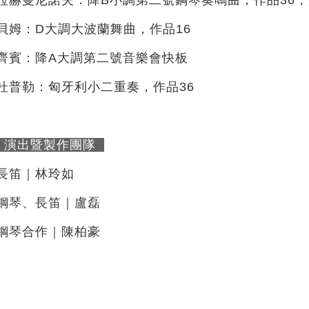
貝姆：D大調大波蘭舞曲，作品16
齊賓：降A大調第二號音樂會快板
杜普勒：匈牙利小二重奏，作品36
演出暨製作團隊
長笛｜林玲如
鋼琴、長笛｜盧磊
鋼琴合作｜陳柏豪