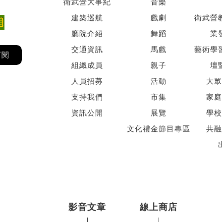
衛武營大事紀
音樂
建築巡航
戲劇
衛武營
廳院介紹
舞蹈
業
交通資訊
馬戲
藝術學
訂閱
組織成員
親子
壇
人員招募
活動
大眾
支持我們
市集
家庭
資訊公開
展覽
學校
文化禮金節目專區
共融
影音文章
線上商店