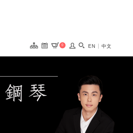
onal Kaohsiung Cent
0
EN
中文
搜尋(開啟搜尋視窗)