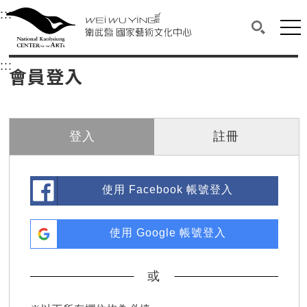
衛武營國家藝術文化中心
衛武營國家藝術文化中心 National Kaohsi
:::
選單連結區塊，此區塊列有本網站主要連結。
中央內容區塊，為本頁主要內容區。
網站
搜尋(開啟
:::
中央內容區塊，為本頁主要內容區。
會員登入
登入
註冊
使用 Facebook 帳號登入
使用 Google 帳號登入
或