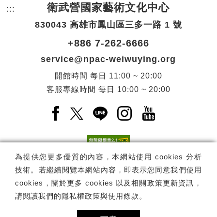
衛武營國家藝術文化中心
:::
頁尾網站資訊。
830043 高雄市鳳山區三多一路 1 號
+886 7-262-6666
service@npac-weiwuying.org
開館時間
每日
11:00 ~ 20:00
客服專線時間
每日
10:00 ~ 20:00
Facebook(另開新視窗)
X(另開新視窗)
LINE(另開新視窗)
Instagram(另開新視窗
YouTube(另開
為提供您更多優質的內容，本網站使用 cookies 分析
技術。若繼續閱覽本網站內容，即表示您同意我們使用
訂閱
電子報訂閱
cookies，關於更多 cookies 以及相關政策更新資訊，
請閱讀我們的
隱私權政策與使用條款
。
Copyright ©
國家表演藝術中心
-
衛武營國家藝術文化中心
All rights
reserved.