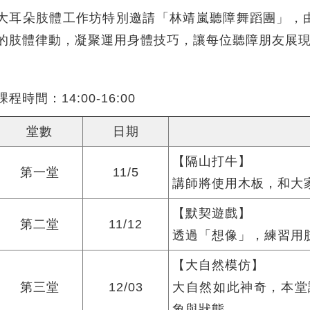
大耳朵肢體工作坊特別邀請「林靖嵐聽障舞蹈團」，
的肢體律動，凝聚運用身體技巧，讓每位聽障朋友展
課程時間：14:00-16:00
堂數
日期
【隔山打牛】
第一堂
11/5
講師將使用木板，和大
【默契遊戲】
第二堂
11/12
透過「想像」，練習用
【大自然模仿】
第三堂
12/03
大自然如此神奇，本堂
象與狀態。