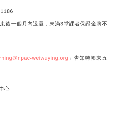
186
結束後一個月內退還，未滿3堂課者保證金將不
arning@npac-weiwuying.org
」告知轉帳末五
中心