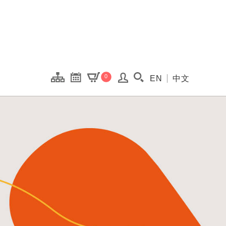
onal Kaohsiung Cent
0
EN
中文
搜尋(開啟搜尋視窗)