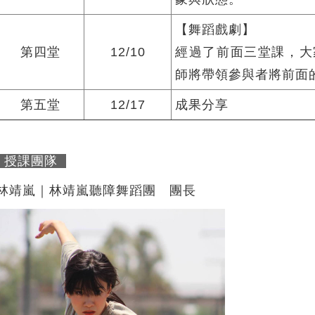
【舞蹈戲劇】
第四堂
12/10
經過了前面三堂課，大
師將帶領參與者將前面
第五堂
12/17
成果分享
授課團隊
林靖嵐｜林靖嵐聽障舞蹈團 團長