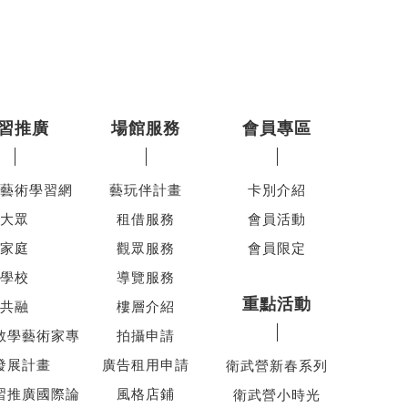
習推廣
場館服務
會員專區
藝術學習網
藝玩伴計畫
卡別介紹
大眾
租借服務
會員活動
家庭
觀眾服務
會員限定
學校
導覽服務
重點活動
共融
樓層介紹
教學藝術家專
拍攝申請
發展計畫
廣告租用申請
衛武營新春系列
習推廣國際論
風格店鋪
衛武營小時光