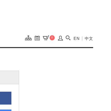
onal Kaohsiung Cent
0
EN
中文
搜尋(開啟搜尋視窗)