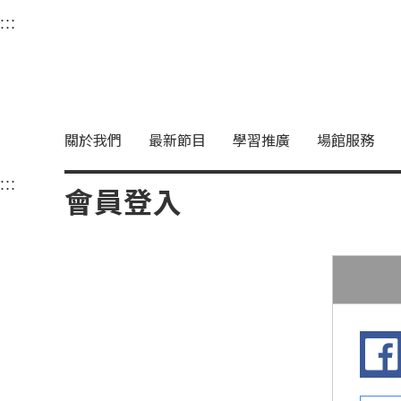
衛武營國家藝術文化中
:::
選單連結區塊，此區塊列有本網站主要連結。
中央內容區塊，為本頁主要內容區。
關於我們
最新節目
學習推廣
場館服務
:::
中央內容區塊，為本頁主要內容區。
會員登入