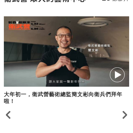
大年初一，衛武營藝術總監簡文彬向衛兵們拜年
啦！