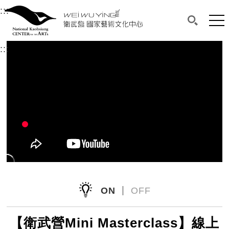
衛武營國家藝術文化中心
衛武營國家藝術文化中心 National Kaohsi
:::
選單連結區塊，此區塊列有本網站主要連結。
中央內容區塊，為本頁主要內容區。
網站
搜尋(開啟
:::
中央內容區塊，為本頁主要內容區。
ON
OFF
【衛武營Mini Masterclass】線上