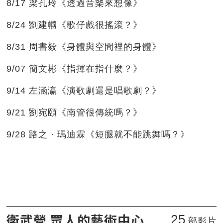
8/17 梁孔玲《透過音樂來想像》
8/24 劉建幗《歌仔戲很搖滾？》
8/31 周書毅《身體與空間裡的身體》
9/07 簡文彬《指揮在指什麼？》
9/14 左涵瀛《演歌劇還是唱歌劇？》
9/21 劉宛頤《南管很傳統嗎？》
9/28 路之 · 瑪迪霖《短腿就不能跳舞嗎？》
衛武營 眾人的藝術中心
25
部影片