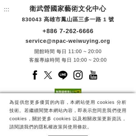
衛武營國家藝術文化中心
:::
頁尾網站資訊。
830043 高雄市鳳山區三多一路 1 號
+886 7-262-6666
service@npac-weiwuying.org
開館時間
每日
11:00 ~ 20:00
客服專線時間
每日
10:00 ~ 20:00
Facebook(另開新視窗)
X(另開新視窗)
LINE(另開新視窗)
Instagram(另開新視窗
YouTube(另開
為提供您更多優質的內容，本網站使用 cookies 分析
技術。若繼續閱覽本網站內容，即表示您同意我們使用
訂閱
電子報訂閱
cookies，關於更多 cookies 以及相關政策更新資訊，
請閱讀我們的
隱私權政策與使用條款
。
Copyright ©
國家表演藝術中心
-
衛武營國家藝術文化中心
All rights
reserved.