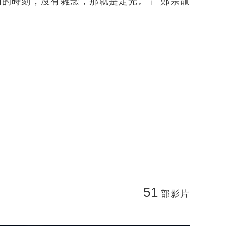
明的時刻，沒有雜念，那就是定光。」 鄭宗龍
51
部影片