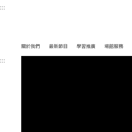
衛武營國家藝術文化中
:::
選單連結區塊，此區塊列有本網站主要連結。
中央內容區塊，為本頁主要內容區。
關於我們
最新節目
學習推廣
場館服務
:::
中央內容區塊，為本頁主要內容區。