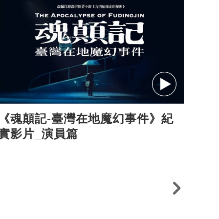
《魂顛記-臺灣在地魔幻事件》紀
2
實影片_演員篇
回