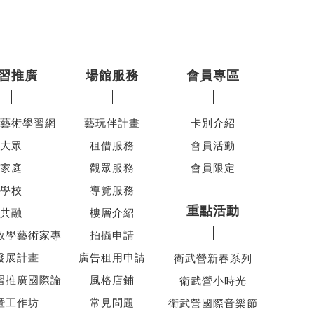
習推廣
場館服務
會員專區
藝術學習網
藝玩伴計畫
卡別介紹
大眾
租借服務
會員活動
家庭
觀眾服務
會員限定
學校
導覽服務
重點活動
共融
樓層介紹
教學藝術家專
拍攝申請
發展計畫
廣告租用申請
衛武營新春系列
習推廣國際論
風格店鋪
衛武營小時光
暨工作坊
常見問題
衛武營國際音樂節