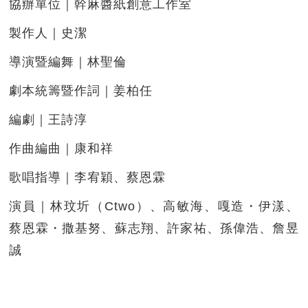
協辦單位｜幹麻醬紙創意工作室
製作人｜史潔
導演暨編舞｜林聖倫
劇本統籌暨作詞｜姜柏任
編劇｜王詩淳
作曲編曲｜康和祥
歌唱指導｜李宥穎、蔡恩霖
演員｜林玟圻（Ctwo）、高敏海、嘎造・伊漾、
蔡恩霖・撒基努、蘇志翔、許家祐、孫偉浩、詹昱
誠