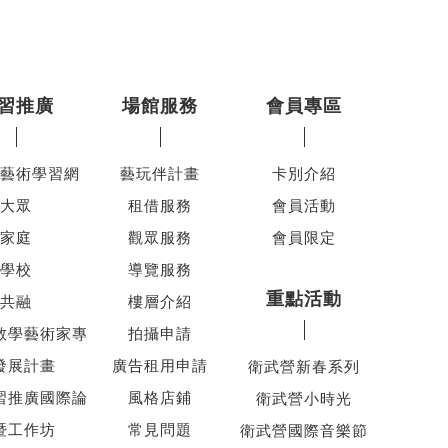
習推廣
場館服務
會員專區
藝術學習網
藝玩伴計畫
卡別介紹
大眾
租借服務
會員活動
家庭
觀眾服務
會員限定
學校
導覽服務
重點活動
共融
樓層介紹
教學藝術家專
拍攝申請
發展計畫
廣告租用申請
衛武營新春系列
習推廣國際論
風格店鋪
衛武營小時光
暨工作坊
常見問題
衛武營國際音樂節