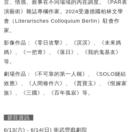
言、情感、敘事在不同場域的內在調度。《PAR表
演藝術》雜誌專欄作家。2024受邀德國柏林文學
會（Literarisches Colloquium Berlin）駐會作
家。
影像作品：《零日攻擊》、《溟溟》、《未來媽
媽》、《一把青》、《落日》、《我的鬼基友》
等。
劇場作品：《不可靠的第一人稱》、《SOLO鏈結
效應》、《人間條件六》、《賈寶玉》、《恨嫁家
族》、《三國》、《百年孤寂》等。
節目資訊
6/13(六) - 6/14(日) 衛武營戲劇院