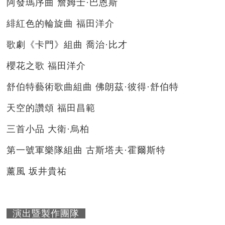
阿發瑪序曲 詹姆士·巴恩斯
緋紅色的輪旋曲 福田洋介
歌劇《卡門》組曲 喬治·比才
櫻花之歌 福田洋介
舒伯特藝術歌曲組曲 佛朗茲·彼得·舒伯特
天空的讚頌 福田昌範
三首小品 大衛·烏柏
第一號軍樂隊組曲 古斯塔夫·霍爾斯特
薰風 坂井貴祐
演出暨製作團隊