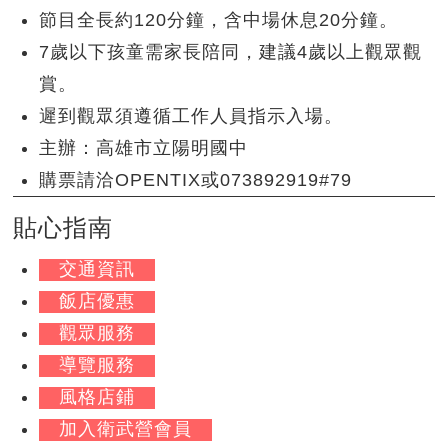
節目全長約120分鐘，含中場休息20分鐘。
7歲以下孩童需家長陪同，建議4歲以上觀眾觀
賞。
遲到觀眾須遵循工作人員指示入場。
主辦：高雄市立陽明國中
購票請洽OPENTIX或073892919#79
貼心指南
交通資訊
飯店優惠
觀眾服務
導覽服務
風格店鋪
加入衛武營會員