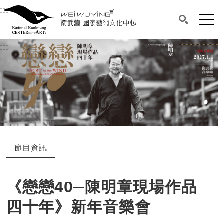
衛武營國家藝術文化中心
衛武營國家藝術文化中心 National Kaohsi
:::
選單連結區塊，此區塊列有本網站主要連結。
中央內容區塊，為本頁主要內容區。
網站
搜尋(開啟
:::
中央內容區塊，為本頁主要內容區。
節目資訊
《戀戀40─陳明章現場作品
四十年》新年音樂會