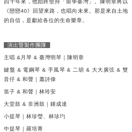
四十年來，他始終堅持「留學臺灣」。陳明章將以
《戀戀40》回望來路，也唱向未來。那是來自土地
的自信，是獻給各位的生命樂章。
演出暨製作團隊
主唱 &月琴 & 臺灣明琴｜陳明章
鍵盤 & 電鋼琴 & 手風琴 & 二胡 & 大大廣弦 & 雙
音仔 & 和聲｜蕭詩偉
笛子 & 和聲｜林玲安
大堂鼓 & 非洲鼓｜鍾成達
小提琴｜林珍瑩、林珍玓
中提琴｜羅培菁