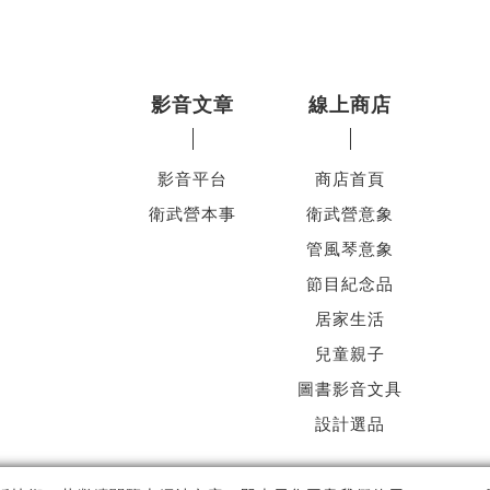
影音文章
線上商店
影音平台
商店首頁
衛武營本事
衛武營意象
管風琴意象
節目紀念品
居家生活
兒童親子
圖書影音文具
設計選品
ht ©
國家表演藝術中心
-
衛武營國家藝術文化中心
All rights reserved.
隱