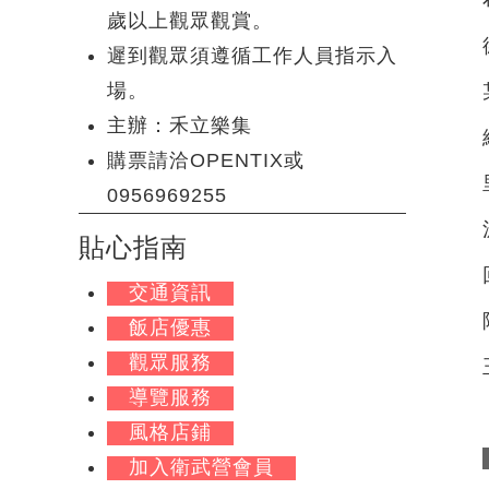
歲以上觀眾觀賞。
遲到觀眾須遵循工作人員指示入
場。
主辦：禾立樂集
購票請洽OPENTIX或
0956969255
貼心指南
交通資訊
飯店優惠
觀眾服務
導覽服務
風格店鋪
加入衛武營會員