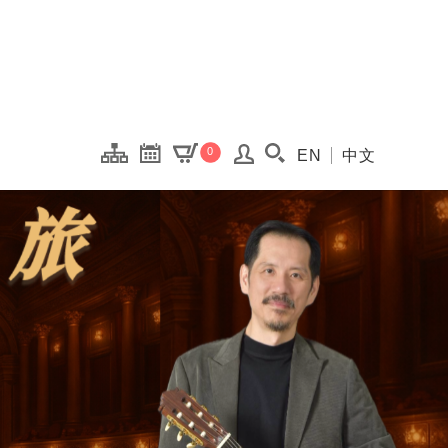
onal Kaohsiung Cent
0
EN
中文
搜尋(開啟搜尋視窗)