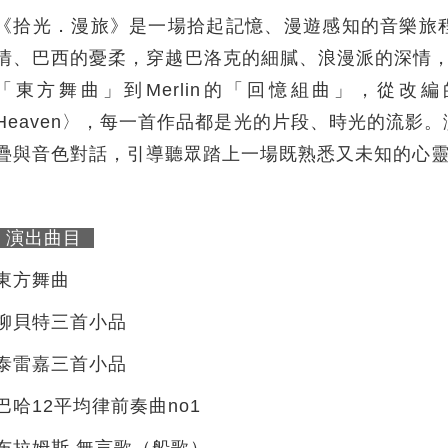
《拾光．漫旅》是一場拾起記憶、漫遊感知的音樂旅
情、巴西的憂柔，穿越巴洛克的細膩、浪漫派的深情，甚
「東方舞曲」到Merlin的「回憶組曲」，從改編的Bach與
Heaven〉，每一首作品都是光的片段、時光的流影
疊與音色對話，引導聽眾踏上一場既熟悉又未知的心
演出曲目
東方舞曲
柳貝特三首小品
泰雷嘉三首小品
巴哈12平均律前奏曲no1
布拉姆斯 無言歌（船歌）