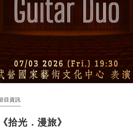
節目資訊
《拾光．漫旅》