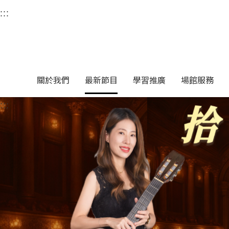
衛武營國家藝術文化中
:::
選單連結區塊，此區塊列有本網站主要連結。
中央內容區塊，為本頁主要內容區。
關於我們
最新節目
學習推廣
場館服務
:::
中央內容區塊，為本頁主要內容區。