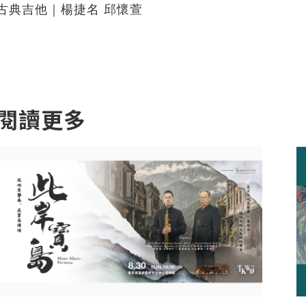
古典吉他｜楊捷名 邱懷萱
閱讀更多