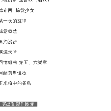
德布西 棕髮少女
某一夜的旋律
綠意盎然
里約漫步
淚灑天堂
回憶組曲-第五、六樂章
阿蘭費斯慢板
玉米粉中的雀鳥
演出暨製作團隊