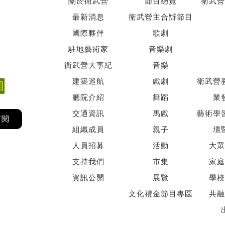
關於衛武營
節目總覽
衛武營
最新消息
衛武營主合辦節目
國際夥伴
歌劇
駐地藝術家
音樂劇
衛武營大事紀
音樂
建築巡航
戲劇
衛武營
廳院介紹
舞蹈
業
交通資訊
馬戲
藝術學
訂閱
組織成員
親子
壇
人員招募
活動
大眾
支持我們
市集
家庭
資訊公開
展覽
學校
文化禮金節目專區
共融