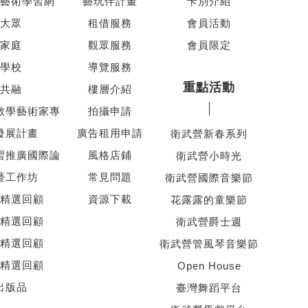
藝術學習網
藝玩伴計畫
卡別介紹
大眾
租借服務
會員活動
家庭
觀眾服務
會員限定
學校
導覽服務
重點活動
共融
樓層介紹
教學藝術家專
拍攝申請
發展計畫
廣告租用申請
衛武營新春系列
習推廣國際論
風格店鋪
衛武營小時光
暨工作坊
常見問題
衛武營國際音樂節
精選回顧
資源下載
花露露的童樂節
精選回顧
衛武營爵士週
精選回顧
衛武營管風琴音樂節
精選回顧
Open House
出版品
臺灣舞蹈平台