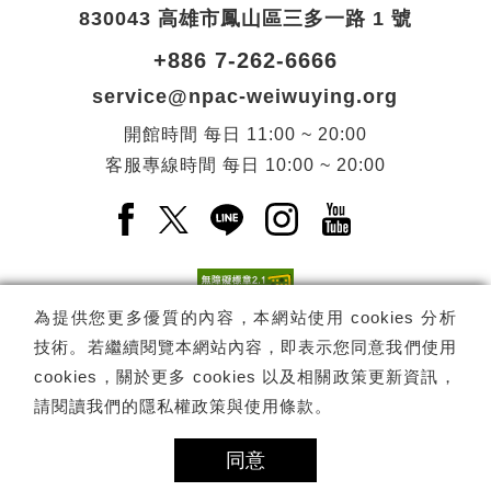
830043 高雄市鳳山區三多一路 1 號
+886 7-262-6666
service@npac-weiwuying.org
開館時間
每日
11:00 ~ 20:00
客服專線時間
每日
10:00 ~ 20:00
Facebook(另開新視窗)
X(另開新視窗)
LINE(另開新視窗)
Instagram(另開新視窗
YouTube(另開
為提供您更多優質的內容，本網站使用 cookies 分析
技術。若繼續閱覽本網站內容，即表示您同意我們使用
訂閱
電子報訂閱
cookies，關於更多 cookies 以及相關政策更新資訊，
請閱讀我們的
隱私權政策與使用條款
。
Copyright ©
國家表演藝術中心
-
衛武營國家藝術文化中心
All rights
reserved.
同意
隱私權政策
網站導覽