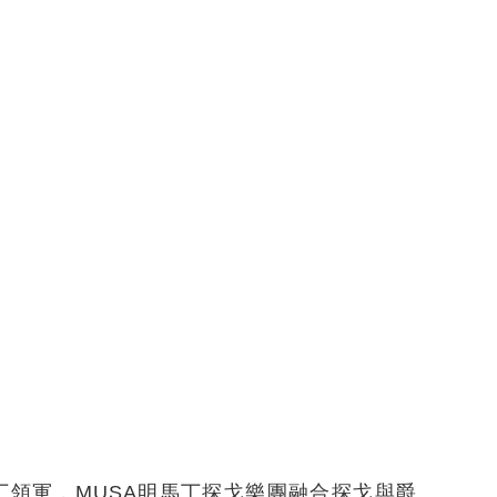
丁領軍，MUSA明馬丁探戈樂團融合探戈與爵