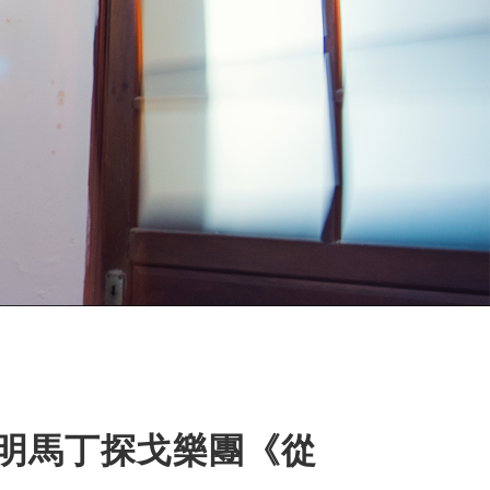
A 明馬丁探戈樂團《從