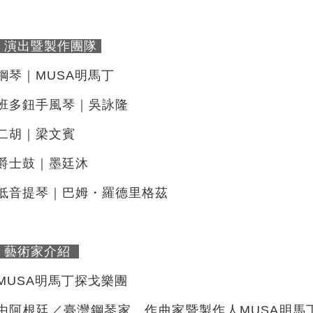
演出暨製作團隊
鋼琴｜MUSA明馬丁
班多鈕手風琴｜吳詠隆
二胡｜梁文賓
爵士鼓｜墨廷沐
低音提琴｜巴姆・羅德里格茲
藝術家介紹
MUSA明馬丁探戈樂團
由阿根廷／臺灣鋼琴家、作曲家暨製作人MUSA明馬