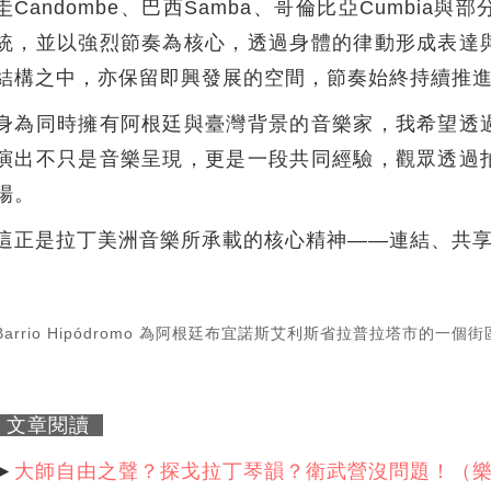
圭Candombe、巴西Samba、哥倫比亞Cumbi
統，並以強烈節奏為核心，透過身體的律動形成表達
結構之中，亦保留即興發展的空間，節奏始終持續推
身為同時擁有阿根廷與臺灣背景的音樂家，我希望透
演出不只是音樂呈現，更是一段共同經驗，觀眾透過
場。
這正是拉丁美洲音樂所承載的核心精神——連結、共
Barrio Hipódromo 為阿根廷布宜諾斯艾利斯省拉普拉塔市的一
文章閱讀
►
大師自由之聲？探戈拉丁琴韻？衛武營沒問題！（