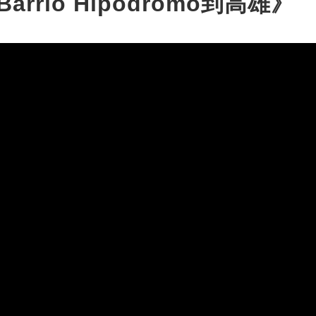
Barrio Hipódromo到高雄》