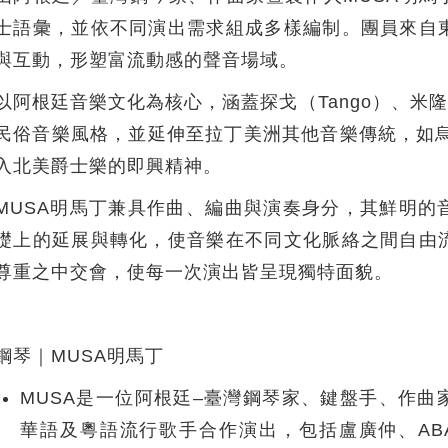
士語彙，並依不同演出需求組成多樣編制。團員來自
與互動，形塑富流動感的聲音場域。
以阿根廷音樂文化為核心，涵蓋探戈（Tango）、米隆加（Mi
民俗音樂風格，並延伸至拉丁美洲其他音樂傳統，如烏拉圭
入北美爵士樂的即興精神。
MUSA明馬丁兼具作曲、編曲與演奏身分，其鮮明的
礎上的延展與轉化，使音樂在不同文化脈絡之間自由
尊重之中交會，使每一次演出皆呈現獨特面貌。
鋼琴｜MUSA明馬丁
MUSA是一位阿根廷–臺灣鋼琴家、鍵盤手、作
華語及粵語流行歌手合作演出，包括盧廣仲、ABAO、