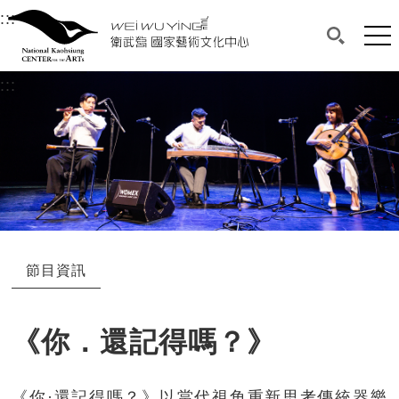
衛武營國家藝術文化中心
衛武營國家藝術文化中心 National Kaohsi
:::
選單連結區塊，此區塊列有本網站主要連結。
中央內容區塊，為本頁主要內容區。
網站
搜尋(開啟
:::
中央內容區塊，為本頁主要內容區。
節目資訊
《你．還記得嗎？》
《你·還記得嗎？》以當代視角重新思考傳統器樂