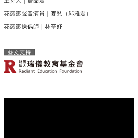
主持人｜詹喆君
花露露聲音演員｜麥兒（邱雅君）
花露露操偶師｜林亭妤
藝文支持