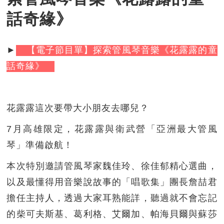
話奇緣》
►
【電子節目單】探索管風琴音樂《花露露的童
話奇緣》
花露露這次要帶大小朋友去哪兒？
7月高雄限定，花露露與衛武營「亞洲最大管風
琴」準備啟航！
本次特別邀請管風琴家魏佳玲、徐佳郁精心選曲，
以及最懂得用音樂說故事的「唱歌集」團長詹喆君
擔任主持人，透過大家耳熟能詳，聽過就不會忘記
的柴可夫斯基、葛利格、艾爾加、帕海貝爾與蘇莎