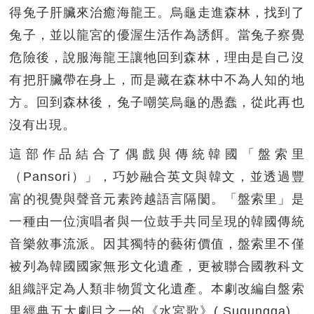
得兔子肝臟來治癒海龍王。烏龜走進森林，找到了
兔子，並以龍宮的優渥生活作為誘餌。當兔子察覺
危險後，說服海龍王讓牠回到森林，理由是自己沒
有把肝臟帶在身上，而是藏在森林中不為人知的地
方。回到森林後，兔子嘲笑烏龜的愚蠢，從此再也
沒有出現。
這部作品結合了偶戲與傳統韓國「盤索里
（Pansori）」，巧妙融合英文與韓文，並透過豐
富的視覺與聲音元素跨越語言隔閡。「盤索里」是
一種由一位演唱者與一位鼓手共同呈現的韓國傳統
音樂敘事流派。因其獨特的藝術價值，盤索里不僅
被列為韓國國家無形文化遺產，更被聯合國教科文
組織評定為人類非物質文化遺產。本劇改編自盤索
里經典五大劇目之一的《水宮歌》( Sugungga)，