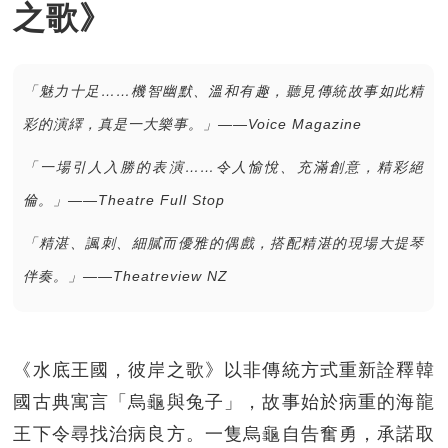
之歌》
「魅力十足……機智幽默、溫和有趣，聽見傳統故事如此精
彩的演繹，真是一大樂事。」——Voice Magazine
「一場引人入勝的表演……令人愉悅、充滿創意，精彩絕
倫。」
——
Theatre Full Stop
「精湛、諷刺、細膩而優雅的偶戲，搭配精湛的現場大提琴
伴奏。」
——
Theatreview NZ
《水底王國，彼岸之歌》以非傳統方式重新詮釋韓
國古典寓言「烏龜與兔子」，故事始於病重的海龍
王下令尋找治病良方。一隻烏龜自告奮勇，承諾取