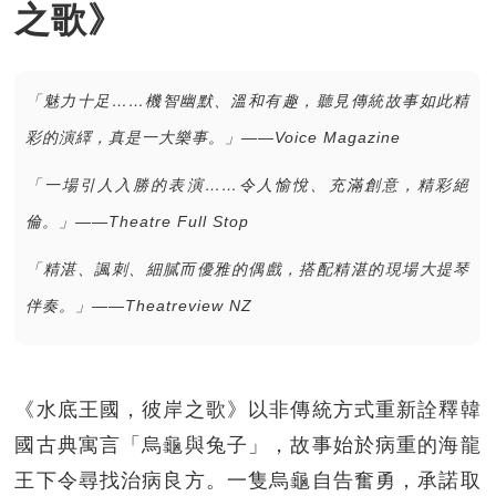
之歌》
「魅力十足……機智幽默、溫和有趣，聽見傳統故事如此精
彩的演繹，真是一大樂事。」——Voice Magazine
「一場引人入勝的表演……令人愉悅、充滿創意，精彩絕
倫。」
——
Theatre Full Stop
「精湛、諷刺、細膩而優雅的偶戲，搭配精湛的現場大提琴
伴奏。」
——
Theatreview NZ
《水底王國，彼岸之歌》以非傳統方式重新詮釋韓
國古典寓言「烏龜與兔子」，故事始於病重的海龍
王下令尋找治病良方。一隻烏龜自告奮勇，承諾取