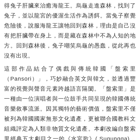
得兔子肝臟來治癒海龍王。烏龜走進森林，找到了
兔子，並以龍宮的優渥生活作為誘餌。當兔子察覺
危險後，說服海龍王讓牠回到森林，理由是自己沒
有把肝臟帶在身上，而是藏在森林中不為人知的地
方。回到森林後，兔子嘲笑烏龜的愚蠢，從此再也
沒有出現。
這部作品結合了偶戲與傳統韓國「盤索里
（Pansori）」，巧妙融合英文與韓文，並透過豐
富的視覺與聲音元素跨越語言隔閡。「盤索里」是
一種由一位演唱者與一位鼓手共同呈現的韓國傳統
音樂敘事流派。因其獨特的藝術價值，盤索里不僅
被列為韓國國家無形文化遺產，更被聯合國教科文
組織評定為人類非物質文化遺產。本劇改編自盤索
里經典五大劇目之一的《水宮歌》( Sugungga)，