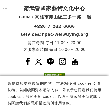
衛武營國家藝術文化中心
:::
頁尾網站資訊。
830043 高雄市鳳山區三多一路 1 號
+886 7-262-6666
service@npac-weiwuying.org
開館時間
每日
11:00 ~ 20:00
客服專線時間
每日
10:00 ~ 20:00
Facebook(另開新視窗)
X(另開新視窗)
LINE(另開新視窗)
Instagram(另開新視窗
YouTube(另開
為提供您更多優質的內容，本網站使用 cookies 分析
技術。若繼續閱覽本網站內容，即表示您同意我們使用
訂閱
電子報訂閱
cookies，關於更多 cookies 以及相關政策更新資訊，
請閱讀我們的
隱私權政策與使用條款
。
Copyright ©
國家表演藝術中心
-
衛武營國家藝術文化中心
All rights
reserved.