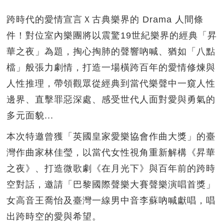
跨時代的愛情宣言Ｘ古典樂界的 Drama 人間條
件！對位室內樂團將以震驚19世紀樂界的經典「昇
華之夜」為題，掏心掏肺的聲響吶喊、猶如「八點
檔」般張力劇情，打造一場橫跨百年的愛情修煉與
人性推理，帶領觀眾從經典到當代樂聲中一窺人性
邊界、直擊罪惡深處、感受世代人面對愛與勇氣的
多元面貌...
本次特邀曾獲「英國皇家愛樂協會作曲大獎」的臺
灣作曲家林佳瑩，以當代女性視角重新解構《昇華
之夜》、打造微歌劇《在月光下》與百年前的跨時
空對話，邀請「巴黎國際聲樂大賽聲樂演唱首獎」
女高音王喬怡及臺灣一線男中音李蘇吶喊獻唱，唱
出跨時空的愛與希望。