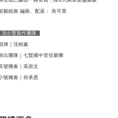
龍貓組曲 編曲、配器： 吳可畏
演出暨製作團隊
指揮｜沈柏鑫
演出團隊｜七賢國中管弦樂團
長號獨奏｜高崇文
小號獨奏｜何承恩