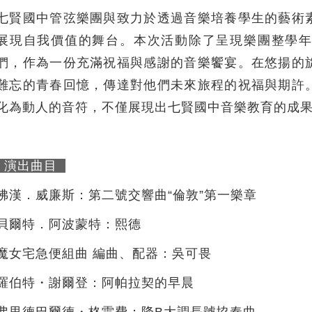
七賢國中管弦樂團與致力於透過音樂培養學生的藝術
展現自我價值的舞台。本次活動除了呈現樂團整學
們，作為一份充滿祝福與感謝的音樂饗宴。在悠揚的
難忘的青春回憶，傳達對他們未來旅程的祝福與期許
化為動人的音符，不僅展現出七賢國中音樂教育的成
演出曲目
佛漢．威廉斯：第二號交響曲“倫敦”第一樂章
貝爾特．阿波蒙特：熙德
魔女宅急便組曲 編曲、配器：吳可畏
羅伯特・謝爾登：阿帕拉契的早晨
弗里德巴爾德・格雷費：降B大調長號協奏曲