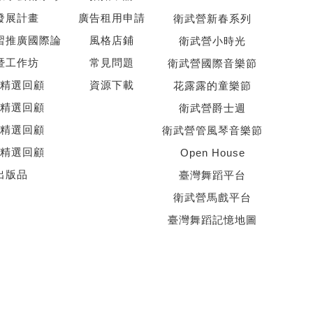
發展計畫
廣告租用申請
衛武營新春系列
習推廣國際論
風格店鋪
衛武營小時光
暨工作坊
常見問題
衛武營國際音樂節
精選回顧
資源下載
花露露的童樂節
精選回顧
衛武營爵士週
精選回顧
衛武營管風琴音樂節
精選回顧
Open House
出版品
臺灣舞蹈平台
衛武營馬戲平台
臺灣舞蹈記憶地圖