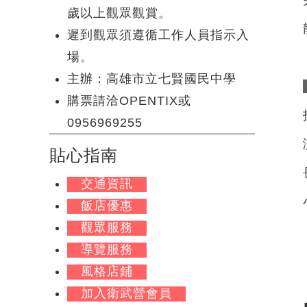
歲以上觀眾觀賞。
遲到觀眾須遵循工作人員指示入
場。
主辦：高雄市立七賢國民中學
購票請洽OPENTIX或
0956969255
貼心指南
交通資訊
飯店優惠
觀眾服務
導覽服務
風格店鋪
加入衛武營會員