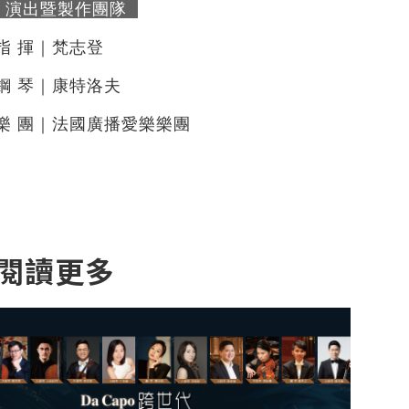
演出暨製作團隊
指 揮｜梵志登
鋼 琴｜康特洛夫
樂 團｜法國廣播愛樂樂團
閱讀更多