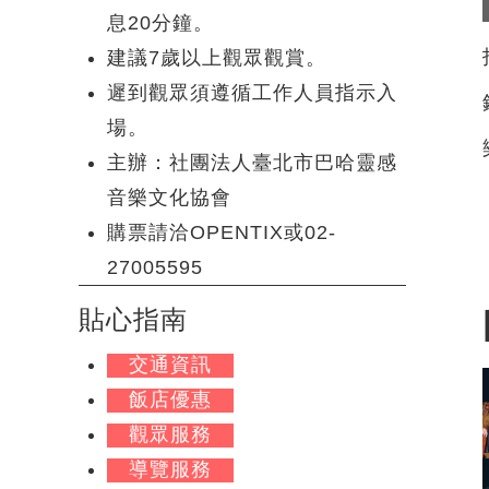
息20分鐘。
建議7歲以上觀眾觀賞。
遲到觀眾須遵循工作人員指示入
場。
主辦：社團法人臺北市巴哈靈感
音樂文化協會
購票請洽OPENTIX或02-
27005595
貼心指南
交通資訊
飯店優惠
觀眾服務
導覽服務