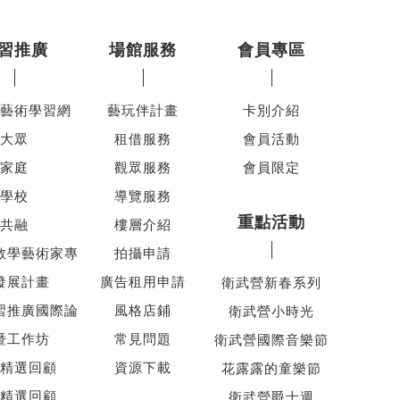
習推廣
場館服務
會員專區
藝術學習網
藝玩伴計畫
卡別介紹
大眾
租借服務
會員活動
家庭
觀眾服務
會員限定
學校
導覽服務
重點活動
共融
樓層介紹
教學藝術家專
拍攝申請
發展計畫
廣告租用申請
衛武營新春系列
習推廣國際論
風格店鋪
衛武營小時光
暨工作坊
常見問題
衛武營國際音樂節
精選回顧
資源下載
花露露的童樂節
精選回顧
衛武營爵士週