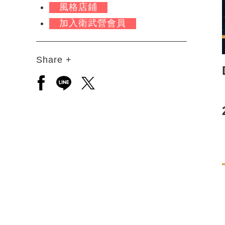
風格店鋪
加入衛武營會員
Share +
另開新視窗分享至facebook
另開新視窗分享至line
另開新視窗分享至twitter