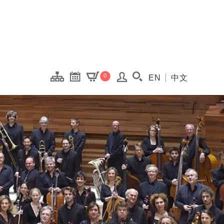
onal Kaohsiung Cent
0
EN
中文
搜尋(開啟搜尋視窗)