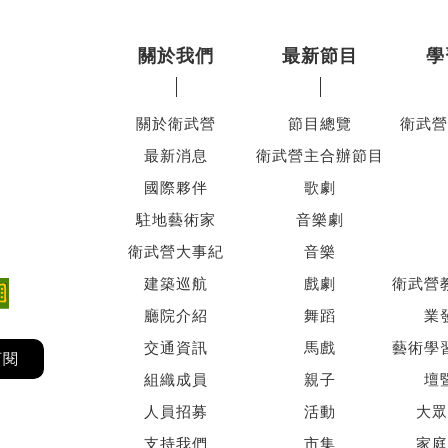
關於我們
最新節目
學
關於衛武營
節目總覽
衛武營
最新消息
衛武營主合辦節目
國際夥伴
歌劇
駐地藝術家
音樂劇
衛武營大事紀
音樂
建築巡航
戲劇
衛武營
廳院介紹
舞蹈
業
交通資訊
馬戲
藝術學
訂閱
組織成員
親子
壇
人員招募
活動
大眾
支持我們
市集
家庭