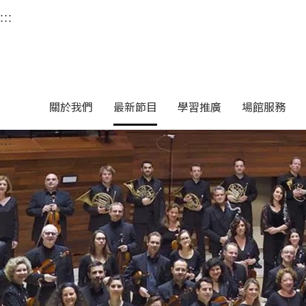
衛武營國家藝術文化中
:::
選單連結區塊，此區塊列有本網站主要連結。
中央內容區塊，為本頁主要內容區。
關於我們
最新節目
學習推廣
場館服務
:::
中央內容區塊，為本頁主要內容區。