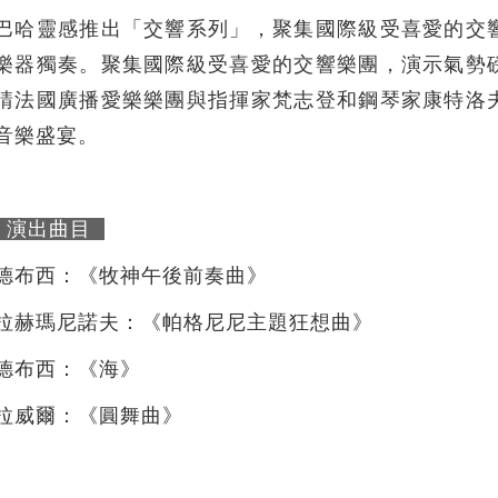
巴哈靈感推出「交響系列」，聚集國際級受喜愛的交
樂器獨奏。聚集國際級受喜愛的交響樂團，演示氣勢
請法國廣播愛樂樂團與指揮家梵志登和鋼琴家康特洛
音樂盛宴。
演出曲目
德布西：《牧神午後前奏曲》
拉赫瑪尼諾夫：《帕格尼尼主題狂想曲》
德布西：《海》
拉威爾：《圓舞曲》