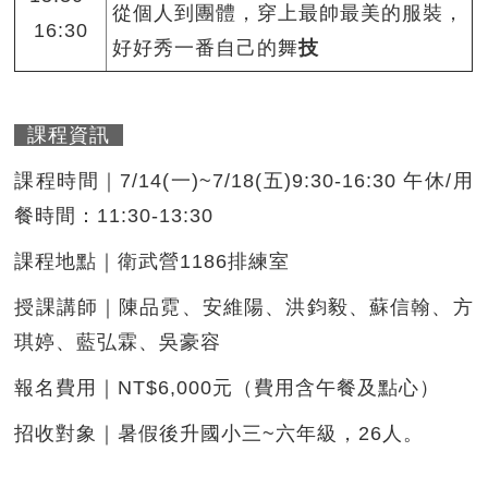
從個人到團體，穿上最帥最美的服裝，
16:30
好好秀一番自己的舞
技
課程資訊
課程時間｜7/14(一)~7/18(五)9:30-16:30 午休/用
餐時間：11:30-13:30
課程地點｜衛武營1186排練室
授課講師｜陳品霓、安維陽、洪鈞毅、蘇信翰、方
琪婷、藍弘霖、吳豪容
報名費用｜NT$6,000元（費用含午餐及點心）
招收對象｜暑假後升國小三~六年級，26人。