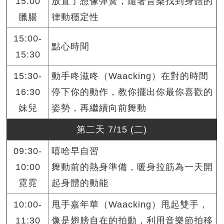
15:00
放置了想像彈簧，隨著音樂找到身體的
臘腸
律動穩定性
15:00-
點心時間
15:30
15:30-
動手咚滋咚（Waacking）在對的時間
16:30
停下你的動作，教你擺出你最你喜歡的
妹兒
姿勢，再繼續向前舞動
第二天 7/15 (二)
09:30-
嘻哈早自習
10:00
舞動前的熱身準備，暖身拉筋為一天開
霓霓
起身體的動能
10:00-
甩手嘉年華（Waacking）甩起雙手，
11:30
像是翅膀自在的拍動，利用音樂節拍移