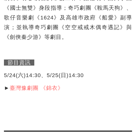
《國士無雙》身段指導；奇巧劇團《鞍馬天狗》、
歌仔音樂劇《1624》及高雄巿政府《船愛》副導
演；並執導奇巧劇團《空空戒戒木偶奇遇記》與
《劍俠秦少游》等劇目。
節目資訊
5/24(六)14:30、5/25(日)14:30
►
臺灣豫劇團 《錦衣》