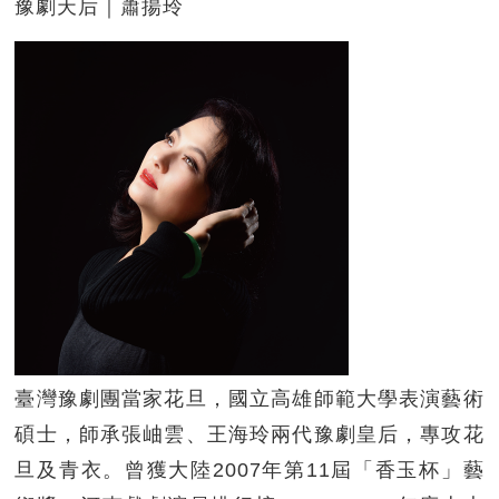
豫劇天后｜蕭揚玲
臺灣豫劇團當家花旦，國立高雄師範大學表演藝術
碩士，師承張岫雲、王海玲兩代豫劇皇后，專攻花
旦及青衣。曾獲大陸2007年第11屆「香玉杯」藝