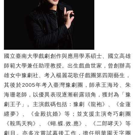
國立臺南大學戲劇創作與應用學系碩士、國立高雄
師範大學兼任助理教授。出生戲曲世家，曾創辦高
雄女中豫劇社、考入楊麗花歌仔戲團第四期藝生，
其後於2005年考入臺灣豫劇團，師承王海玲、朱
海珊老師，以優異表現逐漸嶄露頭角，獲封為「豫
劇王子」。主演戲碼包括：豫劇《龍袍》、《金蓮
纒夢》、《金殿抗婚》等；並支援主演奇巧劇團
《鞍馬天狗》、《蝴.蝶.效.應》、《二郎哮天》等
劇目。亦多次嘗試幕後工作，擔任明華園天字團