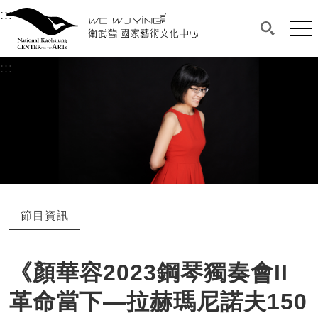
衛武營國家藝術文化中心
衛武營國家藝術文化中心 National Kaohsi
:::
選單連結區塊，此區塊列有本網站主要連結。
中央內容區塊，為本頁主要內容區。
網站
搜尋(開啟
:::
中央內容區塊，為本頁主要內容區。
節目資訊
《顏華容2023鋼琴獨奏會II
革命當下—拉赫瑪尼諾夫150