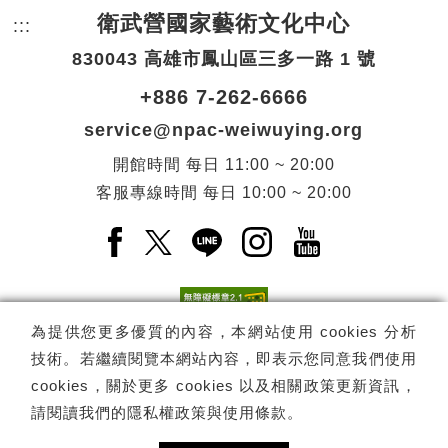
衛武營國家藝術文化中心
:::
頁尾網站資訊。
830043 高雄市鳳山區三多一路 1 號
+886 7-262-6666
service@npac-weiwuying.org
開館時間
每日
11:00 ~ 20:00
客服專線時間
每日
10:00 ~ 20:00
Facebook(另開新視窗)
X(另開新視窗)
LINE(另開新視窗)
Instagram(另開新視窗
YouTube(另開
為提供您更多優質的內容，本網站使用 cookies 分析
技術。若繼續閱覽本網站內容，即表示您同意我們使用
訂閱
電子報訂閱
cookies，關於更多 cookies 以及相關政策更新資訊，
請閱讀我們的
隱私權政策與使用條款
。
Copyright ©
國家表演藝術中心
-
衛武營國家藝術文化中心
All rights
reserved.