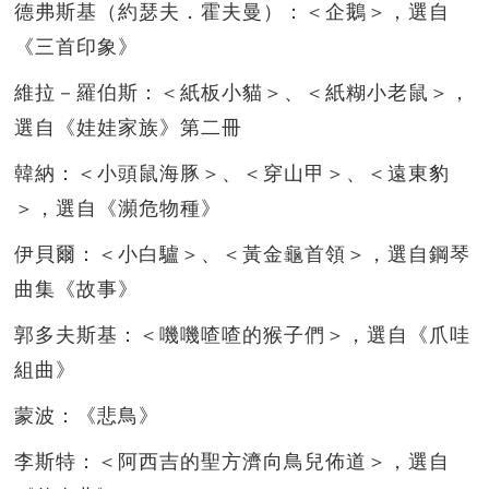
德弗斯基（約瑟夫．霍夫曼）：＜企鵝＞，選自
《三首印象》
維拉－羅伯斯：＜紙板小貓＞、＜紙糊小老鼠＞，
選自《娃娃家族》第二冊
韓納：＜小頭鼠海豚＞、＜穿山甲＞、＜遠東豹
＞，選自《瀕危物種》
伊貝爾：＜小白驢＞、＜黃金龜首領＞，選自鋼琴
曲集《故事》
郭多夫斯基：＜嘰嘰喳喳的猴子們＞，選自《爪哇
組曲》
蒙波：《悲鳥》
李斯特：＜阿西吉的聖方濟向鳥兒佈道＞，選自