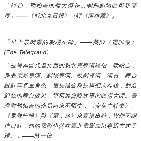
「羅伯．勒帕吉的偉大傑作…開創劇場藝術新高
度」——《魁北克日報》（評《庫維爾》）
「世上最閃耀的劇場巫師」——英國《電訊報》
(The Telegraph)
「被譽為當代達文西的魁北克導演羅伯．勒帕吉，
身兼電影導演、劇場導演、歌劇導演、演員、舞台
設計等多重角色，擅長結合科技與個人經驗，創造
幻炫的舞台效果，堪稱最會說故事的藝術大師。臺
灣對勒帕吉的作品向來不陌生，《安徒生計畫》、
《眾聲喧嘩》與《癮．迷》來臺演出時，皆創下絕
佳口碑，他的電影也曾在臺北電影節以專題方式呈
現。」——耿一偉