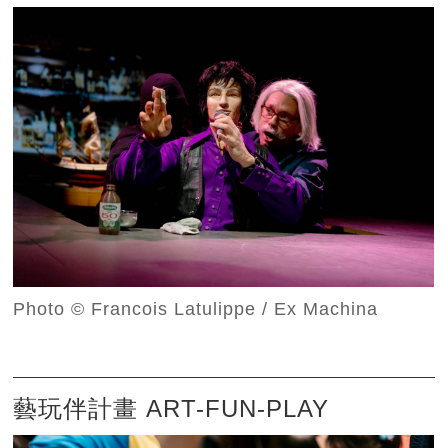
Photo © Francois Latulippe / Ex Machina
藝玩伴計畫 ART-FUN-PLAY