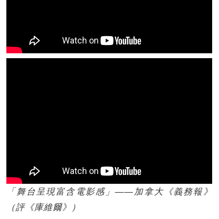
「舞台呈現富含電影感」——加拿大《義務報》
（評《庫維爾》）