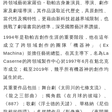
跨領域藝術家羅伯・勒帕吉身兼演員、導演、劇作
家及劇場導演，其作品汲取近代歷史，具原創性、
當代性及獨特性，更藉由新科技超越界域限制，也
挑戰了劇場書寫的標準，深受國際藝評界讚揚。
1994年是勒帕吉創作生涯的重要階段，他在這年
成立了跨領域創作的團隊「機器神」（Ex
Machina）並擔任藝術總監。在其主導下，名為La
Caserne的跨領域製作中心於1997年6月在魁北克
市成立；截至2019年，幾乎所有機器神的創作均
誕生於此。
其重要作品包括：舞台劇《太田川的七條支流》、
《龍之三部曲》；獨角戲《在月球的彼端》、
《887》；歌劇《浮士德的天譴》、華格納《尼伯
龍根的指環》；多媒體作品《影像廠》、《夜間圖