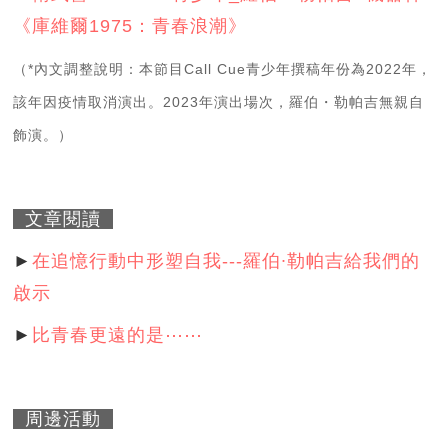
《庫維爾1975：青春浪潮》
（*內文調整說明：本節目Call Cue青少年撰稿年份為2022年，
該年因疫情取消演出。2023年演出場次，羅伯・勒帕吉無親自
飾演。）
文章閱讀
►
在追憶行動中形塑自我---羅伯∙勒帕吉給我們的
啟示
►
比青春更遠的是⋯⋯
周邊活動