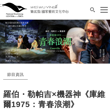
衛武營國家藝術文化中心
衛武營國家藝術文化中心 National Kaohsi
:::
選單連結區塊，此區塊列有本網站主要連結。
中央內容區塊，為本頁主要內容區。
網站
搜尋(開啟
:::
中央內容區塊，為本頁主要內容區。
節目資訊
羅伯・勒帕吉×機器神《庫維
爾1975：青春浪潮》