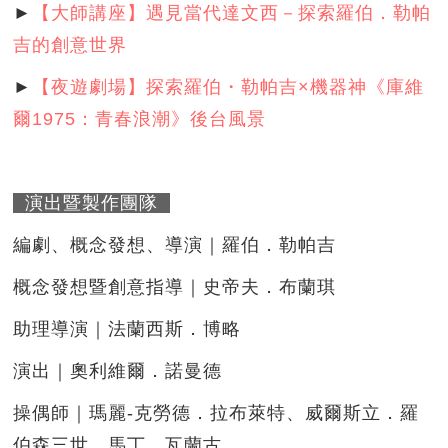
►
【大師講座】遇見當代達文西－探索羅伯．勒帕
吉的創意世界
►
【夜遊劇場】探索羅伯・勒帕吉×機器神《庫維
爾1975：青春浪潮》後台風景
演出暨製作團隊
編劇、概念發想、導演｜羅伯．勒帕吉
概念發想暨創意指導｜史帝夫．布蘭琪
助理導演｜法蘭西斯．博略
演出｜奧利維爾．諾曼德
操偶師｜瑪麗-克勞德．拉布萊特、威爾斯立．羅
伯森三世、馬丁．瓦蘭古