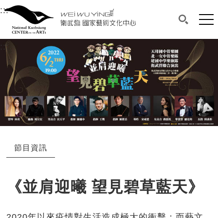
衛武營國家藝術文化中心
衛武營國家藝術文化中心 National Kaohsi
:::
選單連結區塊，此區塊列有本網站主要連結。
中央內容區塊，為本頁主要內容區。
網站
搜尋(開啟
:::
中央內容區塊，為本頁主要內容區。
節目資訊
《並肩迎曦 望見碧草藍天》
2020年以來疫情對生活造成極大的衝擊；而藝文