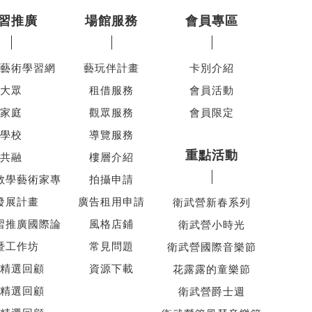
習推廣
場館服務
會員專區
藝術學習網
藝玩伴計畫
卡別介紹
大眾
租借服務
會員活動
家庭
觀眾服務
會員限定
學校
導覽服務
重點活動
共融
樓層介紹
教學藝術家專
拍攝申請
發展計畫
廣告租用申請
衛武營新春系列
習推廣國際論
風格店鋪
衛武營小時光
暨工作坊
常見問題
衛武營國際音樂節
精選回顧
資源下載
花露露的童樂節
精選回顧
衛武營爵士週