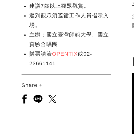
建議7歲以上觀眾觀賞。
遲到觀眾須遵循工作人員指示入
場。
主辦：國立臺灣師範大學、國立
實驗合唱團
購票請洽
OPENTIX
或02-
23661141
Share +
另開新視窗分享至facebook
另開新視窗分享至line
另開新視窗分享至twitter