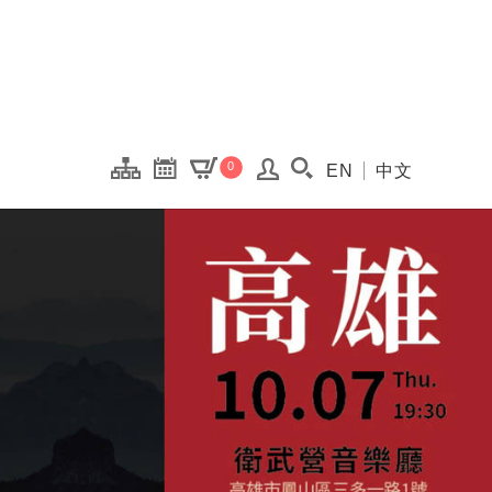
onal Kaohsiung Cent
0
EN
中文
搜尋(開啟搜尋視窗)