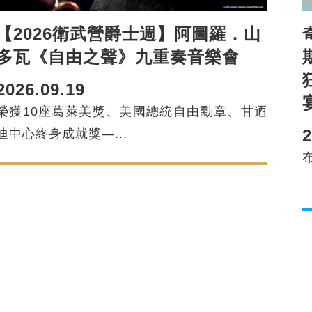
【2026衛武營爵士週】阿圖羅．山
多瓦《自由之聲》九重奏音樂會
2026.09.19
榮獲10座葛萊美獎、美國總統自由勳章、甘迺
2
迪中心終身成就獎—...