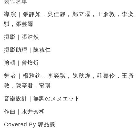
製作名單
導演｜張靜如，吳佳靜，鄭立曜，王彥敦，李奕
騏，張芸爾
攝影｜張浩然
攝影助理｜陳毓仁
剪輯｜曾煥炘
舞者｜楊雅鈞，李奕騏，陳秋燁，莊嘉伶，王彥
敦，陳亭君，甯琪
音樂設計｜無調のメヌエット
作曲｜永井秀和
Covered By 郭品懿