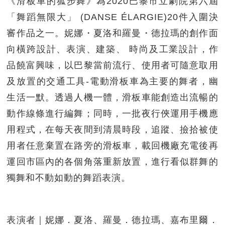
《滑板車的狐步舞》為2020巴黎市立劇院第六屆
「舞蹈無限大」 (DANSE ÉLARGIE)20件入圍決
審作品之一。妮娜・夏洛和羅曼・德拉瑪的創作面
向橫跨設計、表演、建築、 時尚及工業設計，作
品饒富興味，以巴黎當前流行、使用者可隨意取用
及放置的交通工具-電動滑板車為主要的舞者，幽
生活一默。透過人機一體，滑板車能創造出流暢的
動作線條進行編舞；同時，一批夜行俠運用手機應
用程式，在每天夜間到清晨時段，追蹤、撿拾被使
用者任意棄置在路旁的滑板車，載回機廠充電後再
運回市區內的各個角落重新放置，進行看似群舞的
獨舞和不動如動的舞蹈表演。
表演者｜妮娜．夏洛、羅曼．德拉瑪、嘉布里爾．