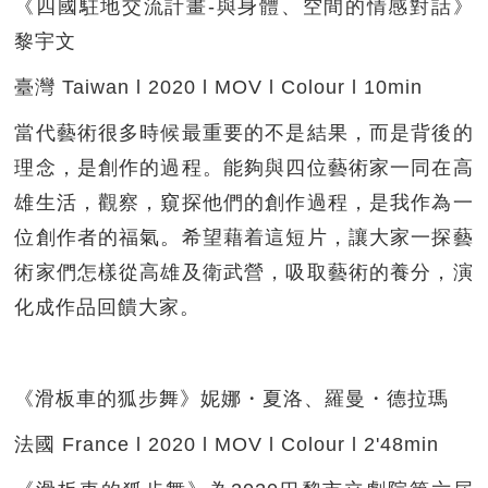
《四國駐地交流計畫-與身體、空間的情感對話》
黎宇文
臺灣 Taiwan l 2020 l MOV l Colour l 10min
當代藝術很多時候最重要的不是結果，而是背後的
理念，是創作的過程。能夠與四位藝術家一同在高
雄生活，觀察，窺探他們的創作過程，是我作為一
位創作者的福氣。希望藉着這短片，讓大家一探藝
術家們怎樣從高雄及衛武營，吸取藝術的養分，演
化成作品回饋大家。
《滑板車的狐步舞》妮娜・夏洛、羅曼・德拉瑪
法國 France l 2020 l MOV l Colour l 2'48min