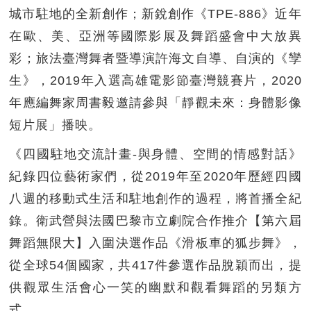
城市駐地的全新創作；新銳創作《TPE-886》近年
在歐、美、亞洲等國際影展及舞蹈盛會中大放異
彩；旅法臺灣舞者暨導演許海文自導、自演的《孿
生》，2019年入選高雄電影節臺灣競賽片，2020
年應編舞家周書毅邀請參與「靜觀未來：身體影像
短片展」播映。
《四國駐地交流計畫-與身體、空間的情感對話》
紀錄四位藝術家們，從2019年至2020年歷經四國
八週的移動式生活和駐地創作的過程，將首播全紀
錄。衛武營與法國巴黎市立劇院合作推介【第六屆
舞蹈無限大】入圍決選作品《滑板車的狐步舞》，
從全球54個國家，共417件參選作品脫穎而出，提
供觀眾生活會心一笑的幽默和觀看舞蹈的另類方
式。