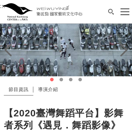
衛武營國家藝術文化中心
衛武營國家藝術文化中心 National Kaohsi
:::
選單連結區塊，此區塊列有本網站主要連結。
中央內容區塊，為本頁主要內容區。
網站
搜尋(開啟
:::
中央內容區塊，為本頁主要內容區。
上一頁
下一頁
第1頁
第2頁
第3頁
第4頁
節目資訊
導演介紹
【2020臺灣舞蹈平台】影舞
者系列《遇見．舞蹈影像》