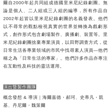
爾自2000年起共同組成德國里米尼紀錄劇團。無
論是個人、二人組或三人組的編導，所有作品自
2002年起皆以里米尼紀錄劇團的名義發表。他們
以不尋常的觀點檢視真實的世界並轉換為戲劇形
式，創作形式包含劇場製作、廣播劇、裝置等。里
米尼紀錄劇團捨棄專業演員，以田野調查方式，從
日常生活各專業領域的市民中找尋素人演員—他們
稱之為「日常生活的專家」。他們許多作品亦專注
在互動性及科技的靈活運用。
演出暨製作團隊
概念發想 & 導演｜海爾嘉德・郝珂、史蒂凡・凱
基、丹尼爾・魏策爾