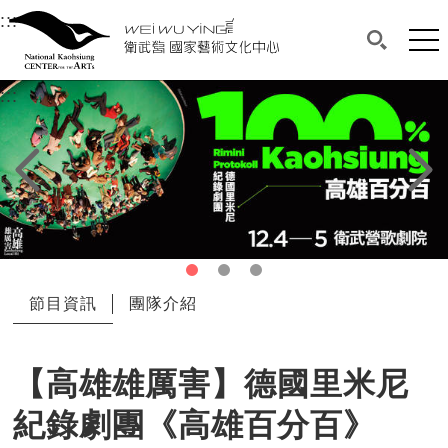
衛武營國家藝術文化中心
衛武營國家藝術文化中心 National Kaohsi
:::
選單連結區塊，此區塊列有本網站主要連結。
中央內容區塊，為本頁主要內容區。
網站
搜尋(開啟
:::
中央內容區塊，為本頁主要內容區。
上一頁
下一頁
第1頁
第2頁
第3頁
節目資訊
團隊介紹
【高雄雄厲害】德國里米尼
紀錄劇團《高雄百分百》