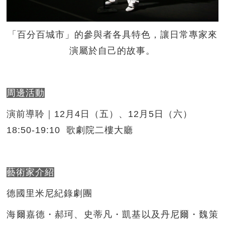
「百分百城市」的參與者各具特色，讓日常專家來
演屬於自己的故事。
周邊活動
演前導聆｜12月4日（五）、12月5日（六）
18:50-19:10 歌劇院二樓大廳
藝術家介紹
德國里米尼紀錄劇團
海爾嘉德・郝珂、史蒂凡・凱基以及丹尼爾・魏策