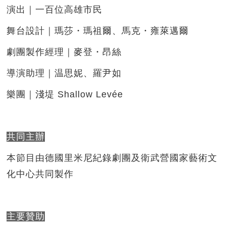
演出｜一百位高雄市民
舞台設計｜瑪莎・瑪祖爾、馬克・雍萊邁爾
劇團製作經理｜麥登・昂絲
導演助理｜温思妮、羅尹如
樂團｜淺堤 Shallow Levée
共同主辦
本節目由德國里米尼紀錄劇團及衛武營國家藝術文
化中心共同製作
主要贊助