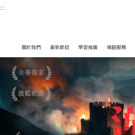
衛武營國家藝術文化中
:::
選單連結區塊，此區塊列有本網站主要連結。
中央內容區塊，為本頁主要內容區。
關於我們
最新節目
學習推廣
場館服務
:::
中央內容區塊，為本頁主要內容區。