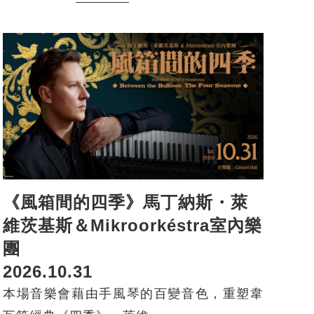
《風箱間的四季》馬丁納斯・萊
維茨基斯＆Mikroorkéstra室內樂
團
2026.10.31
本場音樂會藉由手風琴的百變音色，重塑韋