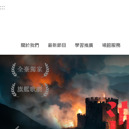
衛武營國家藝術文化中
:::
選單連結區塊，此區塊列有本網站主要連結。
中央內容區塊，為本頁主要內容區。
關於我們
最新節目
學習推廣
場館服務
:::
中央內容區塊，為本頁主要內容區。