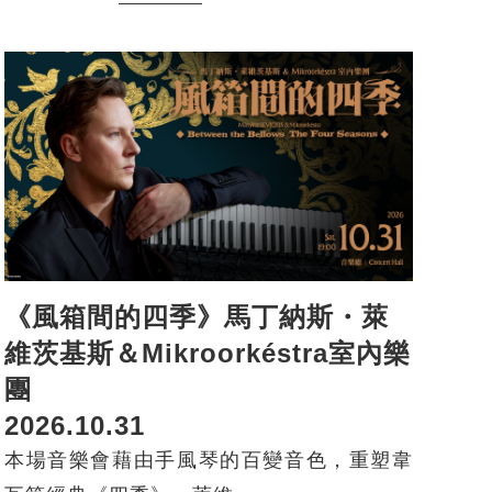
《風箱間的四季》馬丁納斯・萊
維茨基斯＆Mikroorkéstra室內樂
團
2026.10.31
本場音樂會藉由手風琴的百變音色，重塑韋