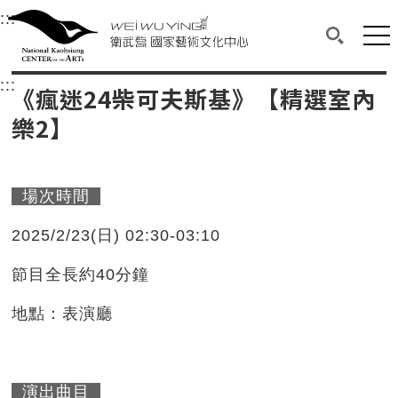
衛武營國家藝術文化中心
衛武營國家藝術文化中心 National Kaohsi
:::
選單連結區塊，此區塊列有本網站主要連結。
中央內容區塊，為本頁主要內容區。
網站
搜尋(開啟
:::
中央內容區塊，為本頁主要內容區。
《瘋迷24柴可夫斯基》【精選室內
樂2】
場次時間
2025/2/23(日) 02:30-03:10
節目全長約40分鐘
地點：表演廳
演出曲目