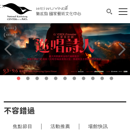
衛武營國家藝術文化中心
衛武營國家藝術文化中心 National Kaohsi
:::
選單連結區塊，此區塊列有本網站主要連結。
中央內容區塊，為本頁主要內容區。
網站
搜尋(開啟
:::
中央內容區塊，為本頁主要內容區。
上一頁
下一頁
第1頁
第2頁
第3頁
第4頁
第5頁
第6頁
第7頁
第8頁
第9頁
第10頁
第11頁
不容錯過
焦點節目
活動推薦
場館快訊