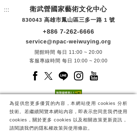
衛武營國家藝術文化中心
:::
頁尾網站資訊。
830043 高雄市鳳山區三多一路 1 號
+886 7-262-6666
service@npac-weiwuying.org
開館時間
每日
11:00 ~ 20:00
客服專線時間
每日
10:00 ~ 20:00
Facebook(另開新視窗)
X(另開新視窗)
LINE(另開新視窗)
Instagram(另開新視窗
YouTube(另開
為提供您更多優質的內容，本網站使用 cookies 分析
技術。若繼續閱覽本網站內容，即表示您同意我們使用
訂閱
電子報訂閱
cookies，關於更多 cookies 以及相關政策更新資訊，
請閱讀我們的
隱私權政策與使用條款
。
Copyright ©
國家表演藝術中心
-
衛武營國家藝術文化中心
All rights
reserved.