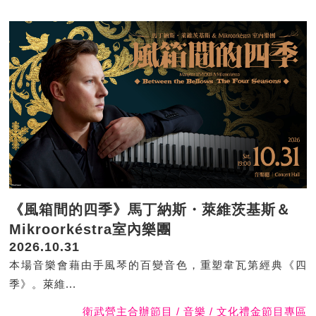
《風箱間的四季》馬丁納斯・萊維茨基斯＆
Mikroorkéstra室內樂團
2026.10.31
本場音樂會藉由手風琴的百變音色，重塑韋瓦第經典《四
季》。萊維...
衛武營主合辦節目 / 音樂 / 文化禮金節目專區