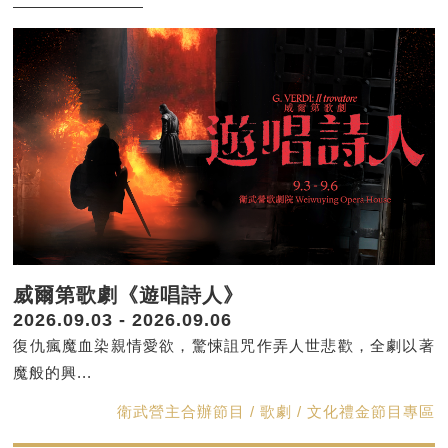
威爾第歌劇《遊唱詩人》
2026.09.03 - 2026.09.06
復仇瘋魔血染親情愛欲，驚悚詛咒作弄人世悲歡，全劇以著
魔般的興...
衛武營主合辦節目 / 歌劇 / 文化禮金節目專區